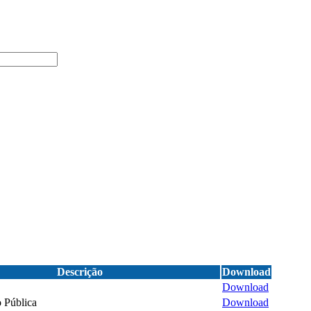
Descrição
Download
Download
 Pública
Download