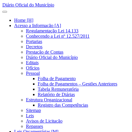
Diário Oficial do Município
Home [H]
Acesso a Informação [A]
Regulamentação Lei 14.133
Conhecendo a Lei nº 12.527/2011
Portarias
Decretos
Prestação de Contas
Diário Oficial do Município
Editais
Ofícios
Pessoal
Folha de Pagamento
Folha de Pagamentos – Gestões Anteriores
Tabela Remuneratória
Relatório de Diárias
Estrutura Organizacional
Registro das Competências
Sitemap
Leis
Avisos de Licitação
Repasses
Leis Orçamentárias [M]