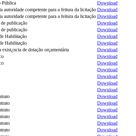
 Pública
Download
a autoridade competente para a feitura da licitação
Download
a autoridade competente para a feitura da licitação
Download
de publicação
Download
de publicação
Download
e Habilitação
Download
e Habilitação
Download
 exist¿ncia de dotação orçamentária
Download
co
Download
co
Download
Download
Download
Download
Download
trato
Download
trato
Download
trato
Download
trato
Download
trato
Download
trato
Download