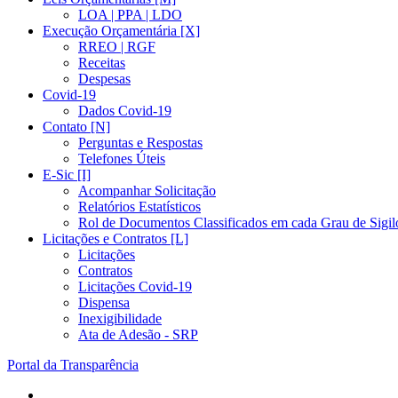
LOA | PPA | LDO
Execução Orçamentária [X]
RREO | RGF
Receitas
Despesas
Covid-19
Dados Covid-19
Contato [N]
Perguntas e Respostas
Telefones Úteis
E-Sic [I]
Acompanhar Solicitação
Relatórios Estatísticos
Rol de Documentos Classificados em cada Grau de Sigil
Licitações e Contratos [L]
Licitações
Contratos
Licitações Covid-19
Dispensa
Inexigibilidade
Ata de Adesão - SRP
Portal da Transparência