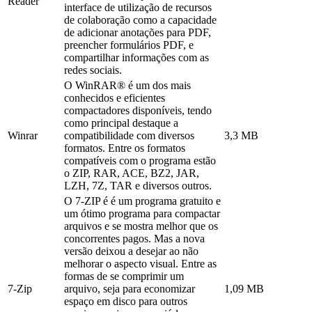
Reader
interface de utilização de recursos
de colaboração como a capacidade
de adicionar anotações para PDF,
preencher formulários PDF, e
compartilhar informações com as
redes sociais.
O WinRAR® é um dos mais
conhecidos e eficientes
compactadores disponíveis, tendo
como principal destaque a
Winrar
compatibilidade com diversos
3,3 MB
formatos. Entre os formatos
compatíveis com o programa estão
o ZIP, RAR, ACE, BZ2, JAR,
LZH, 7Z, TAR e diversos outros.
O 7-ZIP é é um programa gratuito e
um ótimo programa para compactar
arquivos e se mostra melhor que os
concorrentes pagos. Mas a nova
versão deixou a desejar ao não
melhorar o aspecto visual. Entre as
formas de se comprimir um
7-Zip
arquivo, seja para economizar
1,09 MB
espaço em disco para outros