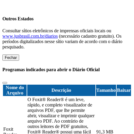
Outros Estados
Consultar sítios eletrônicos de imprensas oficiais locais ou
www.jusbrasil.com.br/diarios
(necessário cadastro gratuito). Os
períodos digitalizados nesse sítio variam de acordo com o diário
pesquisado.
Fechar
Programas indicados para abrir o Diário Oficial
Nome do
Descrição
Tamanho
Baixar
Arquivo
O Foxit® Reader® é um leve,
rápido, e completo visualizador de
arquivos PDF, que lhe permite
abrir, visualizar e imprimir qualquer
arquivo PDF. Ao contrário de
outros leitores de PDF gratuitos,
Foxit
Foxit® Reader® possui uma fácil
91,3 MB