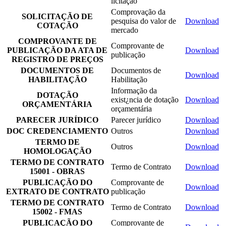
licitação
Comprovação da
SOLICITAÇÃO DE
pesquisa do valor de
Download
COTAÇÃO
mercado
COMPROVANTE DE
Comprovante de
PUBLICAÇÃO DA ATA DE
Download
publicação
REGISTRO DE PREÇOS
DOCUMENTOS DE
Documentos de
Download
HABILITAÇÃO
Habilitação
Informação da
DOTAÇÃO
exist¿ncia de dotação
Download
ORÇAMENTÁRIA
orçamentária
PARECER JURÍDICO
Parecer jurídico
Download
DOC CREDENCIAMENTO
Outros
Download
TERMO DE
Outros
Download
HOMOLOGAÇÃO
TERMO DE CONTRATO
Termo de Contrato
Download
15001 - OBRAS
PUBLICAÇÃO DO
Comprovante de
Download
EXTRATO DE CONTRATO
publicação
TERMO DE CONTRATO
Termo de Contrato
Download
15002 - FMAS
PUBLICAÇÃO DO
Comprovante de