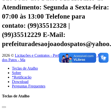
Atendimento: Segunda a Sexta-feira:
07:00 às 13:00
Telefone para
contato: (99)35512328 |
(99)35512229
E-Mail:
prefeituradesaojoaodospatos@yahoo
2026 ©
Licitações e Contratos - Prefeitura Municipal de São João
dos Patos - Ma
Teclas de Atalho
Sobre
*Retificação
Download
Perguntas Frequentes
Teclas de Atalho