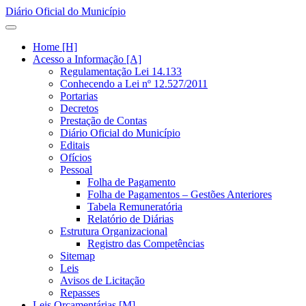
Diário Oficial do Município
Home [H]
Acesso a Informação [A]
Regulamentação Lei 14.133
Conhecendo a Lei nº 12.527/2011
Portarias
Decretos
Prestação de Contas
Diário Oficial do Município
Editais
Ofícios
Pessoal
Folha de Pagamento
Folha de Pagamentos – Gestões Anteriores
Tabela Remuneratória
Relatório de Diárias
Estrutura Organizacional
Registro das Competências
Sitemap
Leis
Avisos de Licitação
Repasses
Leis Orçamentárias [M]