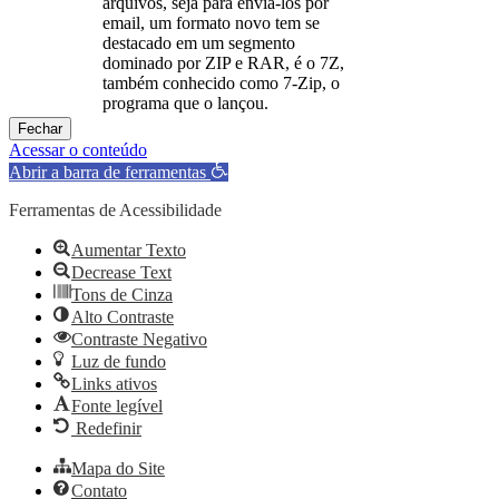
arquivos, seja para enviá-los por
email, um formato novo tem se
destacado em um segmento
dominado por ZIP e RAR, é o 7Z,
também conhecido como 7-Zip, o
programa que o lançou.
Fechar
Acessar o conteúdo
Abrir a barra de ferramentas
Ferramentas de Acessibilidade
Aumentar Texto
Decrease Text
Tons de Cinza
Alto Contraste
Contraste Negativo
Luz de fundo
Links ativos
Fonte legível
Redefinir
Mapa do Site
Contato