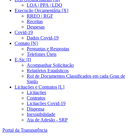
LOA | PPA | LDO
Execução Orçamentária [X]
RREO | RGF
Receitas
Despesas
Covid-19
Dados Covid-19
Contato [N]
Perguntas e Respostas
Telefones Úteis
E-Sic [I]
Acompanhar Solicitação
Relatórios Estatísticos
Rol de Documentos Classificados em cada Grau de
Sigilo
Licitações e Contratos [L]
Licitações
Contratos
Licitações Covid-19
Dispensa
Inexigibilidade
Ata de Adesão - SRP
Portal da Transparência