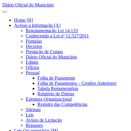
Diário Oficial do Município
Home [H]
Acesso a Informação [A]
Regulamentação Lei 14.133
Conhecendo a Lei nº 12.527/2011
Portarias
Decretos
Prestação de Contas
Diário Oficial do Município
Editais
Ofícios
Pessoal
Folha de Pagamento
Folha de Pagamentos – Gestões Anteriores
Tabela Remuneratória
Relatório de Diárias
Estrutura Organizacional
Registro das Competências
Sitemap
Leis
Avisos de Licitação
Repasses
Leis Orçamentárias [M]