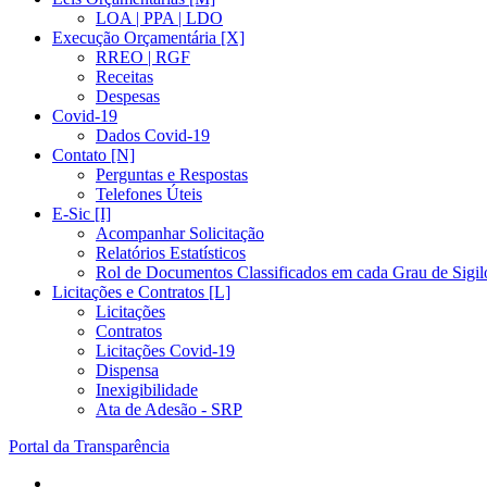
LOA | PPA | LDO
Execução Orçamentária [X]
RREO | RGF
Receitas
Despesas
Covid-19
Dados Covid-19
Contato [N]
Perguntas e Respostas
Telefones Úteis
E-Sic [I]
Acompanhar Solicitação
Relatórios Estatísticos
Rol de Documentos Classificados em cada Grau de Sigil
Licitações e Contratos [L]
Licitações
Contratos
Licitações Covid-19
Dispensa
Inexigibilidade
Ata de Adesão - SRP
Portal da Transparência