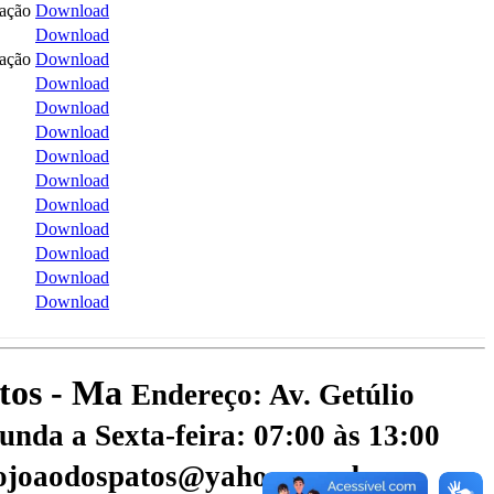
tação
Download
Download
tação
Download
Download
Download
Download
Download
Download
Download
Download
Download
Download
Download
atos - Ma
Endereço: Av. Getúlio
nda a Sexta-feira: 07:00 às 13:00
aojoaodospatos@yahoo.com.br