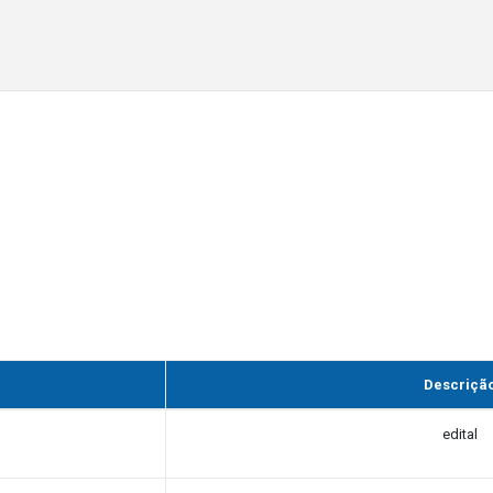
Descriçã
edital