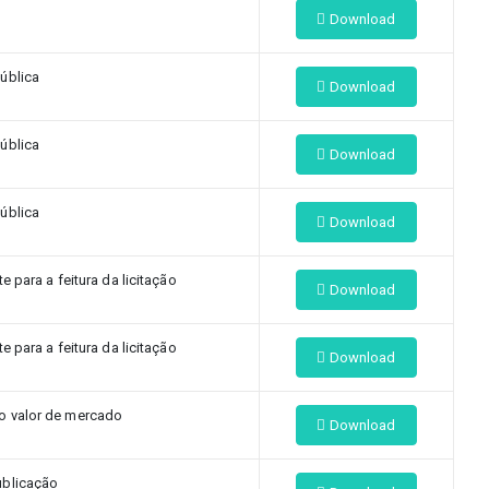
Download
ública
Download
ública
Download
ública
Download
para a feitura da licitação
Download
para a feitura da licitação
Download
 valor de mercado
Download
blicação