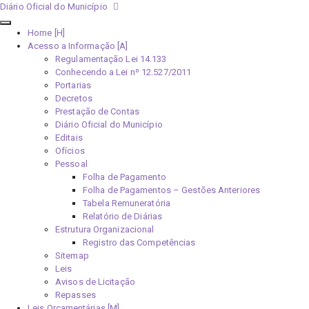
Diário Oficial do Município
Home [H]
Acesso a Informação [A]
Regulamentação Lei 14.133
Conhecendo a Lei nº 12.527/2011
Portarias
Decretos
Prestação de Contas
Diário Oficial do Município
Editais
Ofícios
Pessoal
Folha de Pagamento
Folha de Pagamentos – Gestões Anteriores
Tabela Remuneratória
Relatório de Diárias
Estrutura Organizacional
Registro das Competências
Sitemap
Leis
Avisos de Licitação
Repasses
Leis Orçamentárias [M]