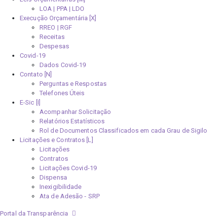
LOA | PPA | LDO
Execução Orçamentária [X]
RREO | RGF
Receitas
Despesas
Covid-19
Dados Covid-19
Contato [N]
Perguntas e Respostas
Telefones Úteis
E-Sic [I]
Acompanhar Solicitação
Relatórios Estatísticos
Rol de Documentos Classificados em cada Grau de Sigilo
Licitações e Contratos [L]
Licitações
Contratos
Licitações Covid-19
Dispensa
Inexigibilidade
Ata de Adesão - SRP
Portal da Transparência