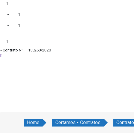
» Contrato Nº – 155260/2020
sábado, 8 de agosto de 2026
Home
Certames - Contratos
Contrat