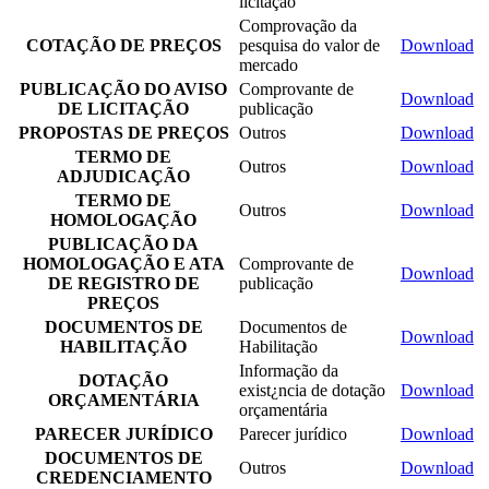
licitação
Comprovação da
COTAÇÃO DE PREÇOS
pesquisa do valor de
Download
mercado
PUBLICAÇÃO DO AVISO
Comprovante de
Download
DE LICITAÇÃO
publicação
PROPOSTAS DE PREÇOS
Outros
Download
TERMO DE
Outros
Download
ADJUDICAÇÃO
TERMO DE
Outros
Download
HOMOLOGAÇÃO
PUBLICAÇÃO DA
HOMOLOGAÇÃO E ATA
Comprovante de
Download
DE REGISTRO DE
publicação
PREÇOS
DOCUMENTOS DE
Documentos de
Download
HABILITAÇÃO
Habilitação
Informação da
DOTAÇÃO
exist¿ncia de dotação
Download
ORÇAMENTÁRIA
orçamentária
PARECER JURÍDICO
Parecer jurídico
Download
DOCUMENTOS DE
Outros
Download
CREDENCIAMENTO