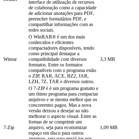
interface de utilização de recursos
de colaboração como a capacidade
de adicionar anotações para PDF,
preencher formulários PDF, e
compartilhar informações com as
redes sociais.
O WinRAR® é um dos mais
conhecidos e eficientes
compactadores disponíveis, tendo
como principal destaque a
Winrar
compatibilidade com diversos
3,3 MB
formatos. Entre os formatos
compatíveis com o programa estão
o ZIP, RAR, ACE, BZ2, JAR,
LZH, 7Z, TAR e diversos outros.
O 7-ZIP é é um programa gratuito e
um ótimo programa para compactar
arquivos e se mostra melhor que os
concorrentes pagos. Mas a nova
versão deixou a desejar ao não
melhorar o aspecto visual. Entre as
formas de se comprimir um
7-Zip
arquivo, seja para economizar
1,09 MB
espaço em disco para outros
arquivos, seja para enviá-los por