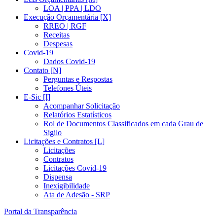
LOA | PPA | LDO
Execução Orçamentária [X]
RREO | RGF
Receitas
Despesas
Covid-19
Dados Covid-19
Contato [N]
Perguntas e Respostas
Telefones Úteis
E-Sic [I]
Acompanhar Solicitação
Relatórios Estatísticos
Rol de Documentos Classificados em cada Grau de
Sigilo
Licitações e Contratos [L]
Licitações
Contratos
Licitações Covid-19
Dispensa
Inexigibilidade
Ata de Adesão - SRP
Portal da Transparência