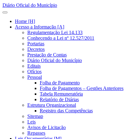
Diário Oficial do Município
Home [H]
Acesso a Informação [A]
Regulamentação Lei 14.133
Conhecendo a Lei nº 12.527/2011
Portarias
Decretos
Prestação de Contas
Diário Oficial do Município
Editais
Ofícios
Pessoal
Folha de Pagamento
Folha de Pagamentos – Gestões Anteriores
Tabela Remuneratória
Relatório de Diárias
Estrutura Organizacional
Registro das Competências
Sitemap
Leis
Avisos de Licitação
Repasses
Leis Orçamentárias [M]