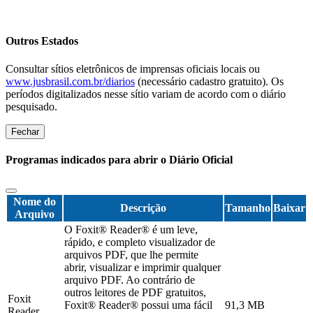
Outros Estados
Consultar sítios eletrônicos de imprensas oficiais locais ou
www.jusbrasil.com.br/diarios
(necessário cadastro gratuito). Os
períodos digitalizados nesse sítio variam de acordo com o diário
pesquisado.
Fechar
Programas indicados para abrir o Diário Oficial
Nome do
Descrição
Tamanho
Baixar
Arquivo
O Foxit® Reader® é um leve,
rápido, e completo visualizador de
arquivos PDF, que lhe permite
abrir, visualizar e imprimir qualquer
arquivo PDF. Ao contrário de
outros leitores de PDF gratuitos,
Foxit
Foxit® Reader® possui uma fácil
91,3 MB
Reader