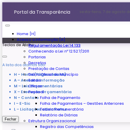
Portal da Transparência
sexta-feira, 7 de agosto 
Home [H]
Acesso a Informação [A]
Teclas de Atalho
Regulamentação Lei 14.133
Conhecendo a Lei nº 12.527/2011
Portarias
Decretos
A lista dos atalhos são:
Prestação de Contas
H – Home (Página Inicial)
Diário Oficial do Município
A – Acesse à Informação
Editais
M – Leis Orçamentárias
Ofícios
X – Execução Orçamentária
Pessoal
N – Contato
Folha de Pagamento
I – E-Sic
Folha de Pagamentos – Gestões Anteriores
L – Licitações e Contratos
Tabela Remuneratória
Relatório de Diárias
Fechar
Estrutura Organizacional
Registro das Competências