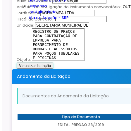
Licitações Covid-19
Valor do Contrato
Dispensa
Veículos de divulgação do instrumento convocatório:
Inexigibilidade
Fornecedor
Ata de Adesão - SRP
Fiscal do Contrato
Unidade:
Objeto:
Visualizar licitação
Andamento da Licitação
Documentos do Andamento da Licitação
Tipo de Documento
EDITAL PREGÃO 28/2019