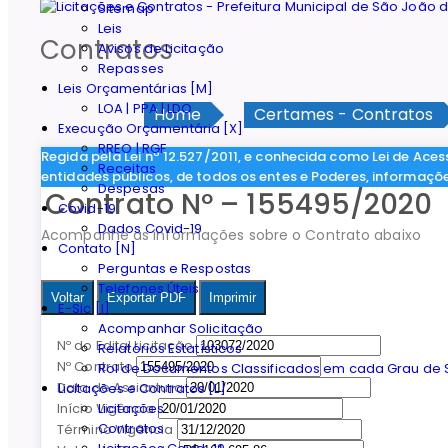
Sitemap
Leis
Contratos
Avisos de Licitação
Repasses
Leis Orçamentárias [M]
LOA | PPA | LDO
Home
Certames - Contratos
Execução Orçamentária [X]
RREO | RGF
Regida pela Lei nº 12.527/2011, e conhecida como Lei de Aces
Receitas
entidades públicos, de todos os entes e Poderes, informaçõ
Despesas
Contrato Nº – 155495/2020
Covid-19
Dados Covid-19
Acompanhe as informações sobre o Contrato abaixo
Contato [N]
Perguntas e Respostas
Telefones Úteis
Voltar
Exportar PDF
Imprimir
E-Sic [I]
Acompanhar Solicitação
Nº do Edital Licitação
Relatórios Estatísticos
Nº Contrato
Rol de Documentos Classificados em cada Grau de S
Data de Assiantura
Licitações e Contratos [L]
Licitações
Início Vigência
Contratos
Término Vigência