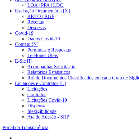
LOA | PPA | LDO
Execução Orçamentária [X]
RREO | RGF
Receitas
Despesas
Covid-19
Dados Covid-19
Contato [N]
Perguntas e Respostas
Telefones Úteis
E-Sic [I]
Acompanhar Solicitação
Relatórios Estatísticos
Rol de Documentos Classificados em cada Grau de Sigil
Licitações e Contratos [L]
Licitações
Contratos
Licitações Covid-19
Dispensa
Inexigibilidade
Ata de Adesão - SRP
Portal da Transparência