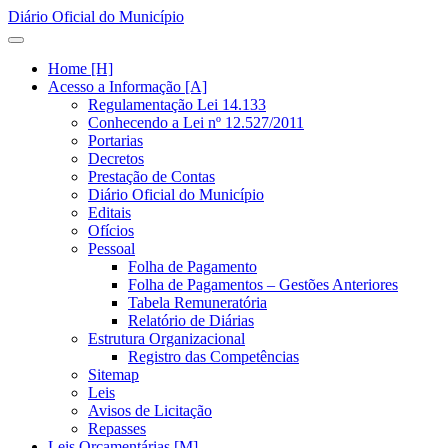
Diário Oficial do Município
Home [H]
Acesso a Informação [A]
Regulamentação Lei 14.133
Conhecendo a Lei nº 12.527/2011
Portarias
Decretos
Prestação de Contas
Diário Oficial do Município
Editais
Ofícios
Pessoal
Folha de Pagamento
Folha de Pagamentos – Gestões Anteriores
Tabela Remuneratória
Relatório de Diárias
Estrutura Organizacional
Registro das Competências
Sitemap
Leis
Avisos de Licitação
Repasses
Leis Orçamentárias [M]