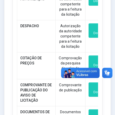
Download
competente
para a feitura
da licitação
DESPACHO
Autorização
da autoridade
Download
competente
para a feitura
da licitação
COTAÇÃO DE
Comprovação
PREÇOS
da pesquisa
Download
do valor de
mercado
COMPROVANTE DE
Comprovante
PUBLICAÇÃO DO
de publicação
Download
AVISO DE
LICITAÇÃO
DOCUMENTOS DE
Documentos