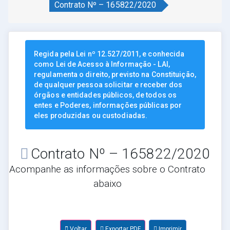
Contrato Nº – 165822/2020
Regida pela Lei nº 12.527/2011, e conhecida
como Lei de Acesso à Informação - LAI,
regulamenta o direito, previsto na Constituição,
de qualquer pessoa solicitar e receber dos
órgãos e entidades públicos, de todos os
entes e Poderes, informações públicas por
eles produzidas ou custodiadas.
Contrato Nº – 165822/2020
Acompanhe as informações sobre o Contrato
abaixo
Voltar
Exportar PDF
Imprimir