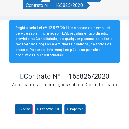
Contrato Nº – 165825/2020
Regida pela Lei nº 12.527/2011, e conhecida como Lei
de Acesso à Informação - LAI, regulamenta o direito,
previsto na Constituição, de qualquer pessoa solicitar e
receber dos órgãos e entidades públicos, de todos os
entes e Poderes, informações públicas por eles
produzidas ou custodiadas.
Contrato Nº – 165825/2020
Acompanhe as informações sobre o Contrato abaixo
Voltar
Exportar PDF
Imprimir