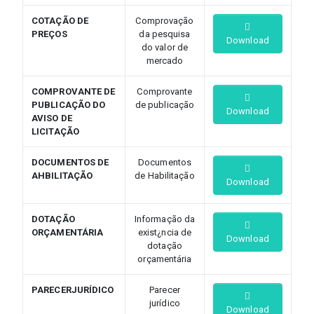
COTAÇÃO DE
Comprovação
PREÇOS
da pesquisa
Download
do valor de
mercado
COMPROVANTE DE
Comprovante
PUBLICAÇÃO DO
de publicação
Download
AVISO DE
LICITAÇÃO
DOCUMENTOS DE
Documentos
AHBILITAÇÃO
de Habilitação
Download
DOTAÇÃO
Informação da
ORÇAMENTÁRIA
exist¿ncia de
Download
dotação
orçamentária
PARECERJURÍDICO
Parecer
jurídico
Download