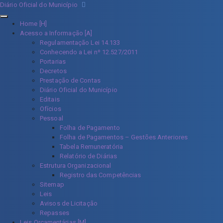
Diário Oficial do Município
Home [H]
Acesso a Informação [A]
Regulamentação Lei 14.133
Conhecendo a Lei nº 12.527/2011
Portarias
Decretos
Prestação de Contas
Diário Oficial do Município
Editais
Ofícios
Pessoal
Folha de Pagamento
Folha de Pagamentos – Gestões Anteriores
Tabela Remuneratória
Relatório de Diárias
Estrutura Organizacional
Registro das Competências
Sitemap
Leis
Avisos de Licitação
Repasses
Leis Orçamentárias [M]