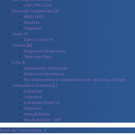
LOA | PPA | LDO
Execução Orçamentária [X]
RREO | RGF
Receitas
Despesas
Covid-19
Dados Covid-19
Contato [N]
Perguntas e Respostas
Telefones Úteis
E-Sic [I]
Acompanhar Solicitação
Relatórios Estatísticos
Rol de Documentos Classificados em cada Grau de Sigilo
Licitações e Contratos [L]
Licitações
Contratos
Licitações Covid-19
Dispensa
Inexigibilidade
Ata de Adesão - SRP
Portal da Transparência