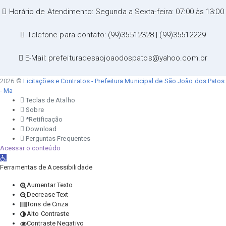
Horário de Atendimento: Segunda a Sexta-feira: 07:00 às 13:00
Telefone para contato: (99)35512328 | (99)35512229
E-Mail: prefeituradesaojoaodospatos@yahoo.com.br
2026 ©
Licitações e Contratos - Prefeitura Municipal de São João dos Patos
- Ma
Teclas de Atalho
Sobre
*Retificação
Download
Perguntas Frequentes
Acessar o conteúdo
Abrir a barra de ferramentas
Ferramentas de Acessibilidade
Aumentar Texto
Decrease Text
Tons de Cinza
Alto Contraste
Contraste Negativo