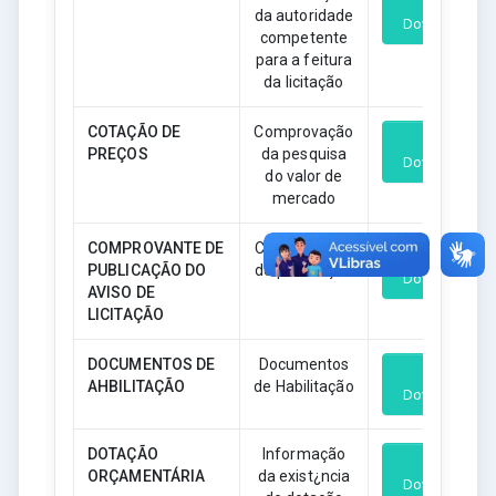
da autoridade
Download
competente
para a feitura
da licitação
COTAÇÃO DE
Comprovação
PREÇOS
da pesquisa
Download
do valor de
mercado
COMPROVANTE DE
Comprovante
PUBLICAÇÃO DO
de publicação
Download
AVISO DE
LICITAÇÃO
DOCUMENTOS DE
Documentos
AHBILITAÇÃO
de Habilitação
Download
DOTAÇÃO
Informação
ORÇAMENTÁRIA
da exist¿ncia
Download