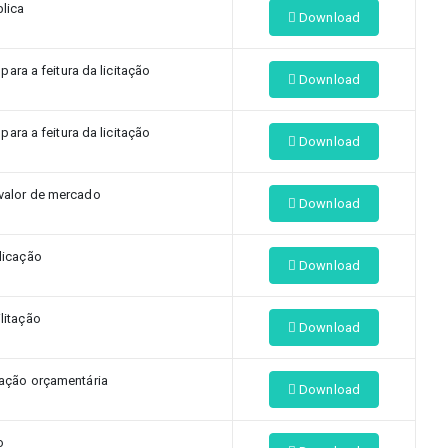
lica
Download
ara a feitura da licitação
Download
ara a feitura da licitação
Download
valor de mercado
Download
licação
Download
litação
Download
tação orçamentária
Download
o