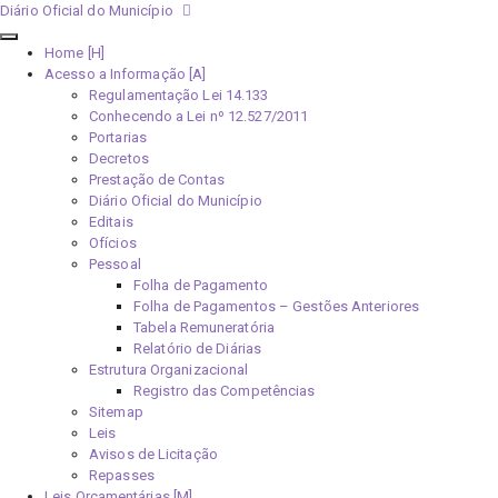
Diário Oficial do Município
Home [H]
Acesso a Informação [A]
Regulamentação Lei 14.133
Conhecendo a Lei nº 12.527/2011
Portarias
Decretos
Prestação de Contas
Diário Oficial do Município
Editais
Ofícios
Pessoal
Folha de Pagamento
Folha de Pagamentos – Gestões Anteriores
Tabela Remuneratória
Relatório de Diárias
Estrutura Organizacional
Registro das Competências
Sitemap
Leis
Avisos de Licitação
Repasses
Leis Orçamentárias [M]