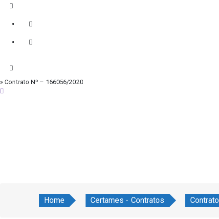
» Contrato Nº – 166056/2020
sábado, 8 de agosto de 2026
Home
Certames - Contratos
Contrat