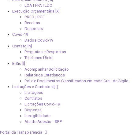
LOA | PPA | LDO
Execução Orçamentária [X]
RREO | RGF
Receitas
Despesas
Covid-19
Dados Covid-19
Contato [N]
Perguntas e Respostas
Telefones Úteis
E-Sic [I]
Acompanhar Solicitação
Relatórios Estatísticos
Rol de Documentos Classificados em cada Grau de Sigilo
Licitações e Contratos [L]
Licitações
Contratos
Licitações Covid-19
Dispensa
Inexigibilidade
Ata de Adesão - SRP
Portal da Transparência