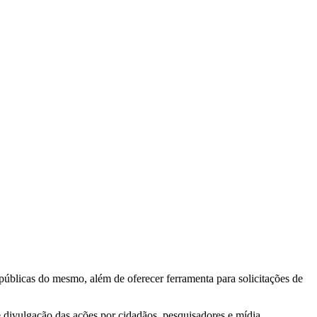
 públicas do mesmo, além de oferecer ferramenta para solicitações de
e divulgação das ações por cidadãos, pesquisadores e mídia.