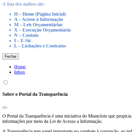
A lista dos atalhos são:
H – Home (Página Inicial)
A – Acesse à Informação
M – Leis Orçamentárias
X – Execução Orçamentária
N – Contato
I – E-Sic
L – Licitações e Contratos
Fechar
Home
Inbox
Sobre o Portal da Transparência
O Portal da Transparência é uma iniciativa do Municíoio que propicia 
informações por meio da Lei de Acesso a Informação.
A Transparência tem papel importante no combate à corrupção, ao indu