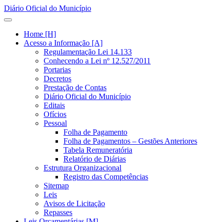
Diário Oficial do Município
Home [H]
Acesso a Informação [A]
Regulamentação Lei 14.133
Conhecendo a Lei nº 12.527/2011
Portarias
Decretos
Prestação de Contas
Diário Oficial do Município
Editais
Ofícios
Pessoal
Folha de Pagamento
Folha de Pagamentos – Gestões Anteriores
Tabela Remuneratória
Relatório de Diárias
Estrutura Organizacional
Registro das Competências
Sitemap
Leis
Avisos de Licitação
Repasses
Leis Orçamentárias [M]