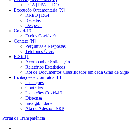
LOA | PPA | LDO
Execução Orçamentária [X]
RREO | RGF
Receitas
Despesas
Covid-19
Dados Covid-19
Contato [N]
Perguntas e Respostas
Telefones Úteis
E-Sic [I]
Acompanhar Solicitação
Relatórios Estatísticos
Rol de Documentos Classificados em cada Grau de Sigil
Licitações e Contratos [L]
Licitações
Contratos
Licitações Covid-19
Dispensa
Inexigibilidade
Ata de Adesão - SRP
Portal da Transparência