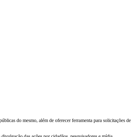
 públicas do mesmo, além de oferecer ferramenta para solicitações de
e divulgação das ações por cidadãos, pesquisadores e mídia.