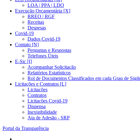
LOA | PPA | LDO
Execução Orçamentária [X]
RREO | RGF
Receitas
Despesas
Covid-19
Dados Covid-19
Contato [N]
Perguntas e Respostas
Telefones Úteis
E-Sic [I]
Acompanhar Solicitação
Relatórios Estatísticos
Rol de Documentos Classificados em cada Grau de Sigil
Licitações e Contratos [L]
Licitações
Contratos
Licitações Covid-19
Dispensa
Inexigibilidade
Ata de Adesão - SRP
Portal da Transparência