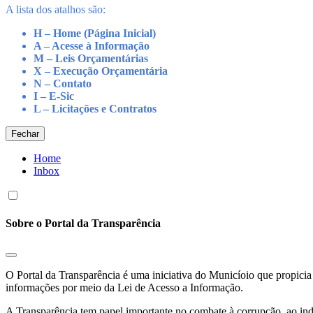
A lista dos atalhos são:
H – Home (Página Inicial)
A – Acesse à Informação
M – Leis Orçamentárias
X – Execução Orçamentária
N – Contato
I – E-Sic
L – Licitações e Contratos
Fechar
Home
Inbox
Sobre o Portal da Transparência
O Portal da Transparência é uma iniciativa do Municíoio que propicia 
informações por meio da Lei de Acesso a Informação.
A Transparência tem papel importante no combate à corrupção, ao indu