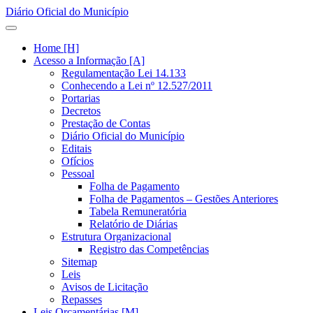
Diário Oficial do Município
Home [H]
Acesso a Informação [A]
Regulamentação Lei 14.133
Conhecendo a Lei nº 12.527/2011
Portarias
Decretos
Prestação de Contas
Diário Oficial do Município
Editais
Ofícios
Pessoal
Folha de Pagamento
Folha de Pagamentos – Gestões Anteriores
Tabela Remuneratória
Relatório de Diárias
Estrutura Organizacional
Registro das Competências
Sitemap
Leis
Avisos de Licitação
Repasses
Leis Orçamentárias [M]