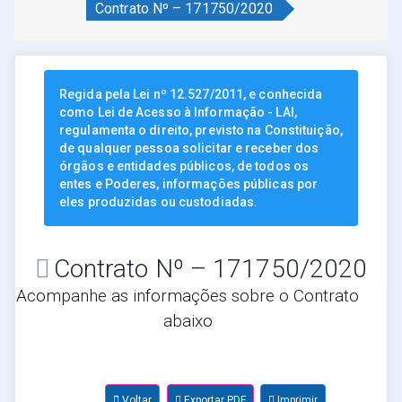
Contrato Nº – 171750/2020
Regida pela Lei nº 12.527/2011, e conhecida
como Lei de Acesso à Informação - LAI,
regulamenta o direito, previsto na Constituição,
de qualquer pessoa solicitar e receber dos
órgãos e entidades públicos, de todos os
entes e Poderes, informações públicas por
eles produzidas ou custodiadas.
Contrato Nº – 171750/2020
Acompanhe as informações sobre o Contrato
abaixo
Voltar
Exportar PDF
Imprimir