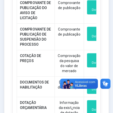
COMPROVANTE DE
Comprovante
PUBLICAÇÃO DO
de publicação
Download
AVISO DE
LICITAÇÃO
COMPROVANTE DE
Comprovante
PUBLICAÇÃO DE
de publicação
Download
SUSPENSÃO DO
PROCESSO
COTAÇÃO DE
Comprovação
PREÇOS
da pesquisa
Download
do valor de
mercado
DOCUMENTOS DE
Documentos
HABILITAÇÃO
de Habilitação
Download
DOTAÇÃO
Informação
ORÇAMENTÁRIA
da exist¿ncia
Download
de dotação