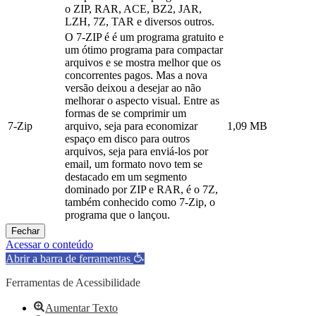
o ZIP, RAR, ACE, BZ2, JAR,
LZH, 7Z, TAR e diversos outros.
O 7-ZIP é é um programa gratuito e
um ótimo programa para compactar
arquivos e se mostra melhor que os
concorrentes pagos. Mas a nova
versão deixou a desejar ao não
melhorar o aspecto visual. Entre as
formas de se comprimir um
7-Zip
arquivo, seja para economizar
1,09 MB
espaço em disco para outros
arquivos, seja para enviá-los por
email, um formato novo tem se
destacado em um segmento
dominado por ZIP e RAR, é o 7Z,
também conhecido como 7-Zip, o
programa que o lançou.
Fechar
Acessar o conteúdo
Abrir a barra de ferramentas
Ferramentas de Acessibilidade
Aumentar Texto