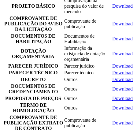
Comprovação da
PROJETO BÁSICO
pesquisa do valor de
Download
mercado
COMPROVANTE DE
Comprovante de
PUBLICAÇÃO DO AVISO
Download
publicação
DA LICITAÇÃO
DOCUMENTOS DE
Documentos de
Download
HABILITAÇÃO
Habilitação
Informação da
DOTAÇÃO
exist¿ncia de dotação
Download
ORÇAMENTÁRIA
orçamentária
PARECER JURÍDICO
Parecer jurídico
Download
PARECER TÉCNICO
Parecer técnico
Download
DECRETO
Outros
Download
DOCUMENTOS DE
Outros
Download
CREDENCIAMENTO
PROPOSTA DE PREÇOS
Outros
Download
TERMO DE
Outros
Download
HOMOLOGAÇÃO
COMPROVANTE DE
Comprovante de
PUBLICAÇÃO EXTRATO
Download
publicação
DE CONTRATO