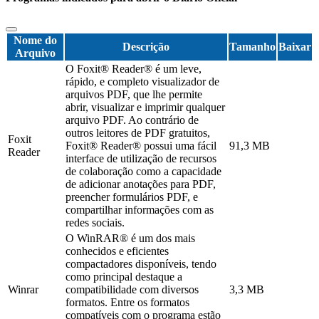
Nome do
Descrição
Tamanho
Baixar
Arquivo
O Foxit® Reader® é um leve,
rápido, e completo visualizador de
arquivos PDF, que lhe permite
abrir, visualizar e imprimir qualquer
arquivo PDF. Ao contrário de
outros leitores de PDF gratuitos,
Foxit
Foxit® Reader® possui uma fácil
91,3 MB
Reader
interface de utilização de recursos
de colaboração como a capacidade
de adicionar anotações para PDF,
preencher formulários PDF, e
compartilhar informações com as
redes sociais.
O WinRAR® é um dos mais
conhecidos e eficientes
compactadores disponíveis, tendo
como principal destaque a
Winrar
compatibilidade com diversos
3,3 MB
formatos. Entre os formatos
compatíveis com o programa estão