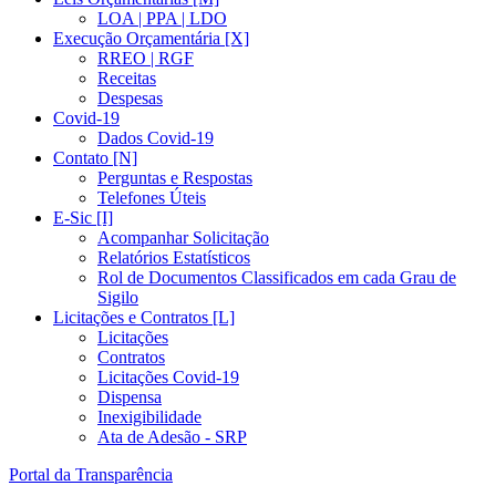
LOA | PPA | LDO
Execução Orçamentária [X]
RREO | RGF
Receitas
Despesas
Covid-19
Dados Covid-19
Contato [N]
Perguntas e Respostas
Telefones Úteis
E-Sic [I]
Acompanhar Solicitação
Relatórios Estatísticos
Rol de Documentos Classificados em cada Grau de
Sigilo
Licitações e Contratos [L]
Licitações
Contratos
Licitações Covid-19
Dispensa
Inexigibilidade
Ata de Adesão - SRP
Portal da Transparência