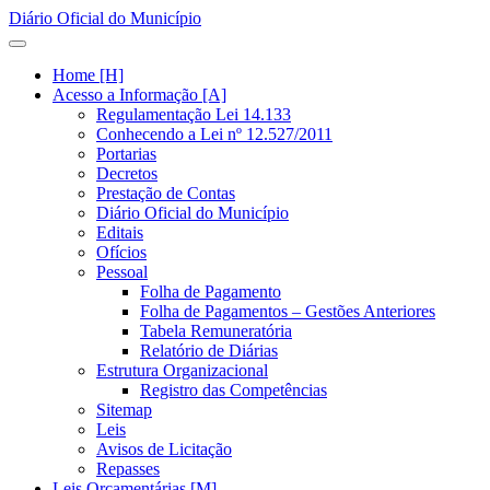
Diário Oficial do Município
Home [H]
Acesso a Informação [A]
Regulamentação Lei 14.133
Conhecendo a Lei nº 12.527/2011
Portarias
Decretos
Prestação de Contas
Diário Oficial do Município
Editais
Ofícios
Pessoal
Folha de Pagamento
Folha de Pagamentos – Gestões Anteriores
Tabela Remuneratória
Relatório de Diárias
Estrutura Organizacional
Registro das Competências
Sitemap
Leis
Avisos de Licitação
Repasses
Leis Orçamentárias [M]