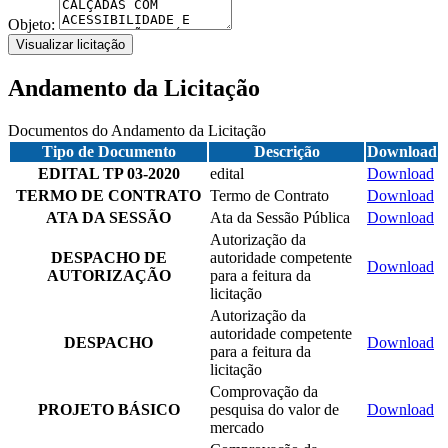
Objeto:
Visualizar licitação
Andamento da Licitação
Documentos do Andamento da Licitação
Tipo de Documento
Descrição
Download
EDITAL TP 03-2020
edital
Download
TERMO DE CONTRATO
Termo de Contrato
Download
ATA DA SESSÃO
Ata da Sessão Pública
Download
Autorização da
DESPACHO DE
autoridade competente
Download
AUTORIZAÇÃO
para a feitura da
licitação
Autorização da
autoridade competente
DESPACHO
Download
para a feitura da
licitação
Comprovação da
PROJETO BÁSICO
pesquisa do valor de
Download
mercado