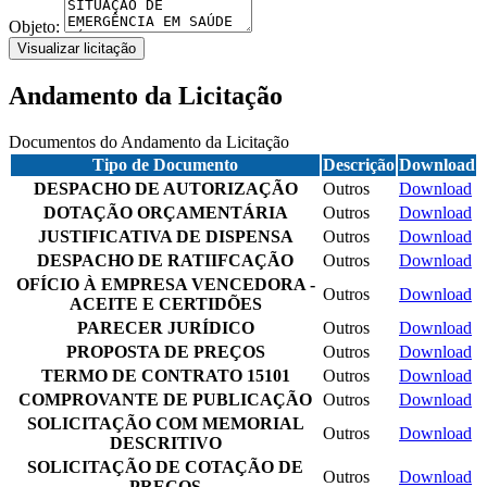
Objeto:
Visualizar licitação
Andamento da Licitação
Documentos do Andamento da Licitação
Tipo de Documento
Descrição
Download
DESPACHO DE AUTORIZAÇÃO
Outros
Download
DOTAÇÃO ORÇAMENTÁRIA
Outros
Download
JUSTIFICATIVA DE DISPENSA
Outros
Download
DESPACHO DE RATIIFCAÇÃO
Outros
Download
OFÍCIO À EMPRESA VENCEDORA -
Outros
Download
ACEITE E CERTIDÕES
PARECER JURÍDICO
Outros
Download
PROPOSTA DE PREÇOS
Outros
Download
TERMO DE CONTRATO 15101
Outros
Download
COMPROVANTE DE PUBLICAÇÃO
Outros
Download
SOLICITAÇÃO COM MEMORIAL
Outros
Download
DESCRITIVO
SOLICITAÇÃO DE COTAÇÃO DE
Outros
Download
PREÇOS