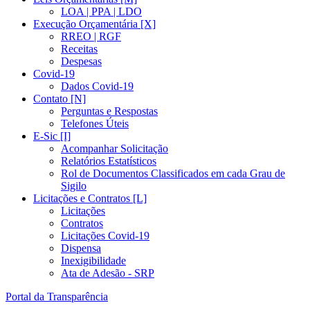
LOA | PPA | LDO
Execução Orçamentária [X]
RREO | RGF
Receitas
Despesas
Covid-19
Dados Covid-19
Contato [N]
Perguntas e Respostas
Telefones Úteis
E-Sic [I]
Acompanhar Solicitação
Relatórios Estatísticos
Rol de Documentos Classificados em cada Grau de
Sigilo
Licitações e Contratos [L]
Licitações
Contratos
Licitações Covid-19
Dispensa
Inexigibilidade
Ata de Adesão - SRP
Portal da Transparência