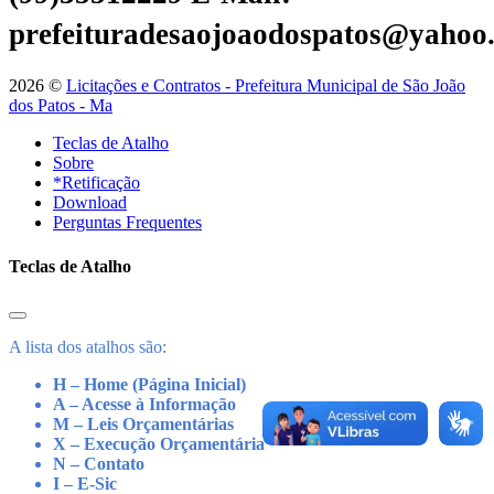
prefeituradesaojoaodospatos@yahoo
2026 ©
Licitações e Contratos - Prefeitura Municipal de São João
dos Patos - Ma
Teclas de Atalho
Sobre
*Retificação
Download
Perguntas Frequentes
Teclas de Atalho
A lista dos atalhos são:
H – Home (Página Inicial)
A – Acesse à Informação
M – Leis Orçamentárias
X – Execução Orçamentária
N – Contato
I – E-Sic