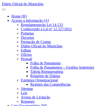
Diário Oficial do Município
Home [H]
Acesso a Informação [A]
Regulamentação Lei 14.133
Conhecendo a Lei nº 12.527/2011
Portarias
Decretos
Prestação de Contas
Diário Oficial do Município
Editais
Ofícios
Pessoal
Folha de Pagamento
Folha de Pagamentos – Gestões Anteriores
Tabela Remuneratória
Relatório de Diárias
Estrutura Organizacional
Registro das Competências
Sitemap
Leis
Avisos de Licitação
Repasses
Leis Orçamentárias [M]