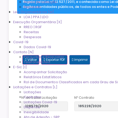
Regida pela Lei nº 12.527/2011, e conhecida como Lei 
Avisos de Licitação
órgãos e entidades públicos, de todos os entes e Pod
Repasses
Leis Orçamentárias [M]
LOA | PPA | LDO
Execução Orçamentária [X]
RREO | RGF
Receitas
Despesas
Covid-19
Dados Covid-19
Contato [N]
Perguntas e Respostas
Voltar
Exportar PDF
Imprimir
Telefones Úteis
E-Sic [I]
Acompanhar Solicitação
Relatórios Estatísticos
Rol de Documentos Classificados em cada Grau de Si
Licitações e Contratos [L]
Licitações
Contratos
Nº do Edital Licitação
Nº Contrato
Licitações Covid-19
Dispensa
Inexigibilidade
Ata de Adesão - SRP