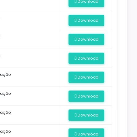
Download
o
Download
o
Download
o
Download
cação
Download
cação
Download
cação
Download
cação
Download