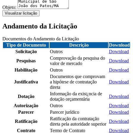
Objeto:
Visualizar licitação
Andamento da Licitação
Documentos do Andamento da Licitação
Tipo de Documento
Descrição
Download
Solicitação
Outros
Download
Comprovação da pesquisa do
Pesquisas
Download
valor de mercado
Habilitação
Outros
Download
Documentos que comprovam
Justificativa
a hipótese de contratação
Download
direta
Informação da exist¿ncia de
Dotação
Download
dotação orçamentária
Autorização
Outros
Download
Parecer
Parecer jurídico
Download
Ratificação da contratação
Ratificação
Download
direta pela autoridade superior
Contrato
Termo de Contrato
Download