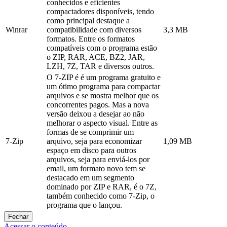
conhecidos e eficientes
compactadores disponíveis, tendo
como principal destaque a
Winrar
compatibilidade com diversos
3,3 MB
formatos. Entre os formatos
compatíveis com o programa estão
o ZIP, RAR, ACE, BZ2, JAR,
LZH, 7Z, TAR e diversos outros.
O 7-ZIP é é um programa gratuito e
um ótimo programa para compactar
arquivos e se mostra melhor que os
concorrentes pagos. Mas a nova
versão deixou a desejar ao não
melhorar o aspecto visual. Entre as
formas de se comprimir um
7-Zip
arquivo, seja para economizar
1,09 MB
espaço em disco para outros
arquivos, seja para enviá-los por
email, um formato novo tem se
destacado em um segmento
dominado por ZIP e RAR, é o 7Z,
também conhecido como 7-Zip, o
programa que o lançou.
Fechar
Acessar o conteúdo