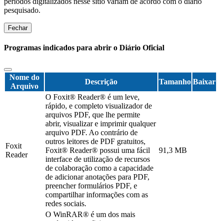
períodos digitalizados nesse sítio variam de acordo com o diário
pesquisado.
Fechar
Programas indicados para abrir o Diário Oficial
Nome do
Descrição
Tamanho
Baixar
Arquivo
O Foxit® Reader® é um leve,
rápido, e completo visualizador de
arquivos PDF, que lhe permite
abrir, visualizar e imprimir qualquer
arquivo PDF. Ao contrário de
outros leitores de PDF gratuitos,
Foxit
Foxit® Reader® possui uma fácil
91,3 MB
Reader
interface de utilização de recursos
de colaboração como a capacidade
de adicionar anotações para PDF,
preencher formulários PDF, e
compartilhar informações com as
redes sociais.
O WinRAR® é um dos mais