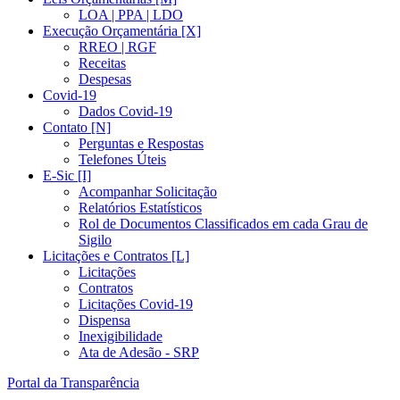
LOA | PPA | LDO
Execução Orçamentária [X]
RREO | RGF
Receitas
Despesas
Covid-19
Dados Covid-19
Contato [N]
Perguntas e Respostas
Telefones Úteis
E-Sic [I]
Acompanhar Solicitação
Relatórios Estatísticos
Rol de Documentos Classificados em cada Grau de
Sigilo
Licitações e Contratos [L]
Licitações
Contratos
Licitações Covid-19
Dispensa
Inexigibilidade
Ata de Adesão - SRP
Portal da Transparência