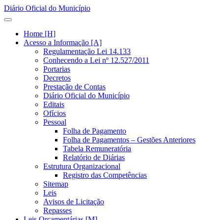
Diário Oficial do Município
Home [H]
Acesso a Informação [A]
Regulamentação Lei 14.133
Conhecendo a Lei nº 12.527/2011
Portarias
Decretos
Prestação de Contas
Diário Oficial do Município
Editais
Ofícios
Pessoal
Folha de Pagamento
Folha de Pagamentos – Gestões Anteriores
Tabela Remuneratória
Relatório de Diárias
Estrutura Organizacional
Registro das Competências
Sitemap
Leis
Avisos de Licitação
Repasses
Leis Orçamentárias [M]