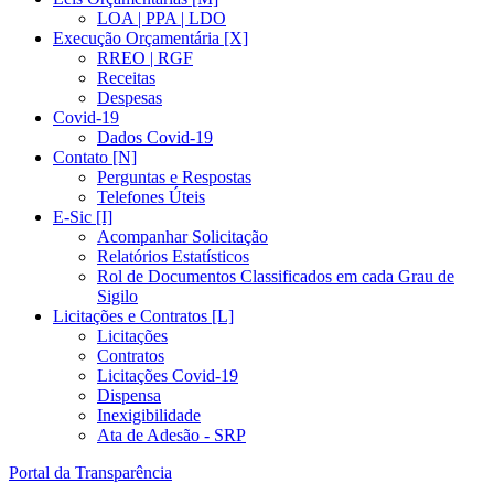
LOA | PPA | LDO
Execução Orçamentária [X]
RREO | RGF
Receitas
Despesas
Covid-19
Dados Covid-19
Contato [N]
Perguntas e Respostas
Telefones Úteis
E-Sic [I]
Acompanhar Solicitação
Relatórios Estatísticos
Rol de Documentos Classificados em cada Grau de
Sigilo
Licitações e Contratos [L]
Licitações
Contratos
Licitações Covid-19
Dispensa
Inexigibilidade
Ata de Adesão - SRP
Portal da Transparência