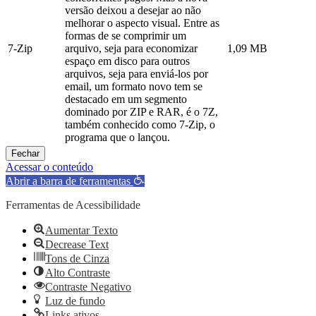
versão deixou a desejar ao não
melhorar o aspecto visual. Entre as
formas de se comprimir um
7-Zip
arquivo, seja para economizar
1,09 MB
espaço em disco para outros
arquivos, seja para enviá-los por
email, um formato novo tem se
destacado em um segmento
dominado por ZIP e RAR, é o 7Z,
também conhecido como 7-Zip, o
programa que o lançou.
Fechar
Acessar o conteúdo
Abrir a barra de ferramentas
Ferramentas de Acessibilidade
Aumentar Texto
Decrease Text
Tons de Cinza
Alto Contraste
Contraste Negativo
Luz de fundo
Links ativos