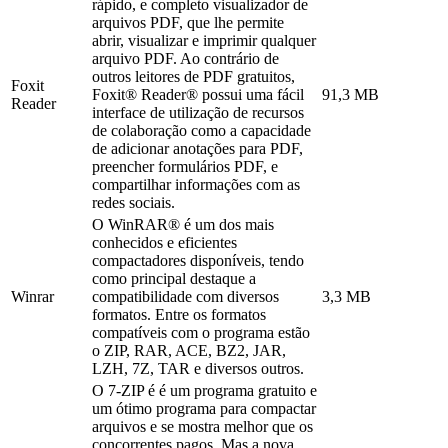
rápido, e completo visualizador de
arquivos PDF, que lhe permite
abrir, visualizar e imprimir qualquer
arquivo PDF. Ao contrário de
outros leitores de PDF gratuitos,
Foxit
Foxit® Reader® possui uma fácil
91,3 MB
Reader
interface de utilização de recursos
de colaboração como a capacidade
de adicionar anotações para PDF,
preencher formulários PDF, e
compartilhar informações com as
redes sociais.
O WinRAR® é um dos mais
conhecidos e eficientes
compactadores disponíveis, tendo
como principal destaque a
Winrar
compatibilidade com diversos
3,3 MB
formatos. Entre os formatos
compatíveis com o programa estão
o ZIP, RAR, ACE, BZ2, JAR,
LZH, 7Z, TAR e diversos outros.
O 7-ZIP é é um programa gratuito e
um ótimo programa para compactar
arquivos e se mostra melhor que os
concorrentes pagos. Mas a nova