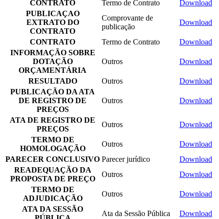
CONTRATO
Termo de Contrato
Download
PUBLICAÇAO
Comprovante de
EXTRATO DO
Download
publicação
CONTRATO
CONTRATO
Termo de Contrato
Download
INFORMAÇÃO SOBRE
DOTAÇÃO
Outros
Download
ORÇAMENTÁRIA
RESULTADO
Outros
Download
PUBLICAÇÃO DA ATA
DE REGISTRO DE
Outros
Download
PREÇOS
ATA DE REGISTRO DE
Outros
Download
PREÇOS
TERMO DE
Outros
Download
HOMOLOGAÇÃO
PARECER CONCLUSIVO
Parecer jurídico
Download
READEQUAÇÃO DA
Outros
Download
PROPOSTA DE PREÇO
TERMO DE
Outros
Download
ADJUDICAÇÃO
ATA DA SESSÃO
Ata da Sessão Pública
Download
PÚBLICA