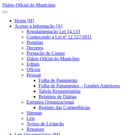
Diário Oficial do Município
Home [H]
Acesso a Informação [A]
Regulamentação Lei 14.133
Conhecendo a Lei nº 12.527/2011
Portarias
Decretos
Prestação de Contas
Diário Oficial do Município
Editais
Ofícios
Pessoal
Folha de Pagamento
Folha de Pagamentos – Gestões Anteriores
Tabela Remuneratória
Relatório de Diárias
Estrutura Organizacional
Registro das Competências
Sitemap
Leis
Avisos de Licitação
Repasses
Leis Orçamentárias [M]