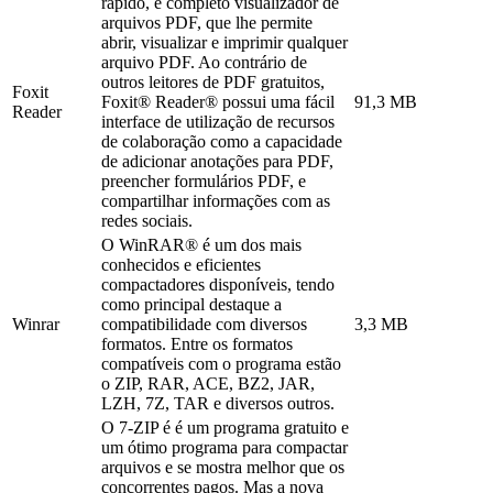
rápido, e completo visualizador de
arquivos PDF, que lhe permite
abrir, visualizar e imprimir qualquer
arquivo PDF. Ao contrário de
outros leitores de PDF gratuitos,
Foxit
Foxit® Reader® possui uma fácil
91,3 MB
Reader
interface de utilização de recursos
de colaboração como a capacidade
de adicionar anotações para PDF,
preencher formulários PDF, e
compartilhar informações com as
redes sociais.
O WinRAR® é um dos mais
conhecidos e eficientes
compactadores disponíveis, tendo
como principal destaque a
Winrar
compatibilidade com diversos
3,3 MB
formatos. Entre os formatos
compatíveis com o programa estão
o ZIP, RAR, ACE, BZ2, JAR,
LZH, 7Z, TAR e diversos outros.
O 7-ZIP é é um programa gratuito e
um ótimo programa para compactar
arquivos e se mostra melhor que os
concorrentes pagos. Mas a nova