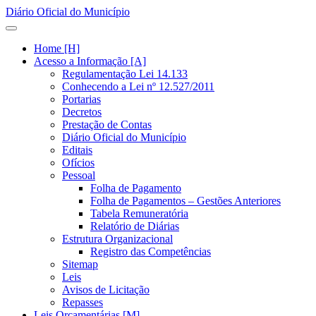
Diário Oficial do Município
Home [H]
Acesso a Informação [A]
Regulamentação Lei 14.133
Conhecendo a Lei nº 12.527/2011
Portarias
Decretos
Prestação de Contas
Diário Oficial do Município
Editais
Ofícios
Pessoal
Folha de Pagamento
Folha de Pagamentos – Gestões Anteriores
Tabela Remuneratória
Relatório de Diárias
Estrutura Organizacional
Registro das Competências
Sitemap
Leis
Avisos de Licitação
Repasses
Leis Orçamentárias [M]