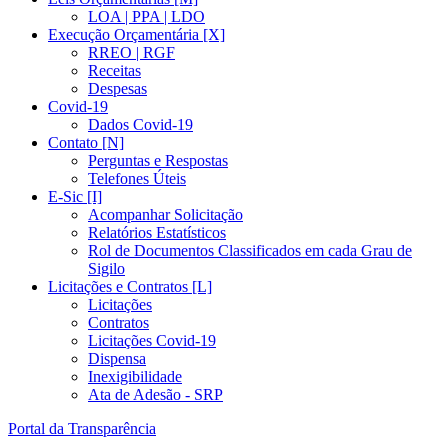
LOA | PPA | LDO
Execução Orçamentária [X]
RREO | RGF
Receitas
Despesas
Covid-19
Dados Covid-19
Contato [N]
Perguntas e Respostas
Telefones Úteis
E-Sic [I]
Acompanhar Solicitação
Relatórios Estatísticos
Rol de Documentos Classificados em cada Grau de
Sigilo
Licitações e Contratos [L]
Licitações
Contratos
Licitações Covid-19
Dispensa
Inexigibilidade
Ata de Adesão - SRP
Portal da Transparência