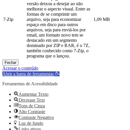
versão deixou a desejar ao não
melhorar o aspecto visual. Entre as
formas de se comprimir um
7-Zip
arquivo, seja para economizar
1,09 MB
espaço em disco para outros
arquivos, seja para enviá-los por
email, um formato novo tem se
destacado em um segmento
dominado por ZIP e RAR, é o 7Z,
também conhecido como 7-Zip, o
programa que o lançou.
Fechar
Acessar o conteúdo
Abrir a barra de ferramentas
Ferramentas de Acessibilidade
Aumentar Texto
Decrease Text
Tons de Cinza
Alto Contraste
Contraste Negativo
Luz de fundo
Links ativos