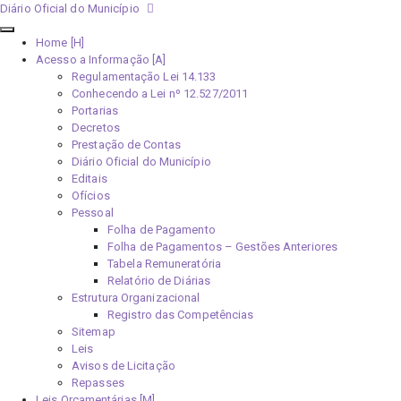
Diário Oficial do Município
Home [H]
Acesso a Informação [A]
Regulamentação Lei 14.133
Conhecendo a Lei nº 12.527/2011
Portarias
Decretos
Prestação de Contas
Diário Oficial do Município
Editais
Ofícios
Pessoal
Folha de Pagamento
Folha de Pagamentos – Gestões Anteriores
Tabela Remuneratória
Relatório de Diárias
Estrutura Organizacional
Registro das Competências
Sitemap
Leis
Avisos de Licitação
Repasses
Leis Orçamentárias [M]