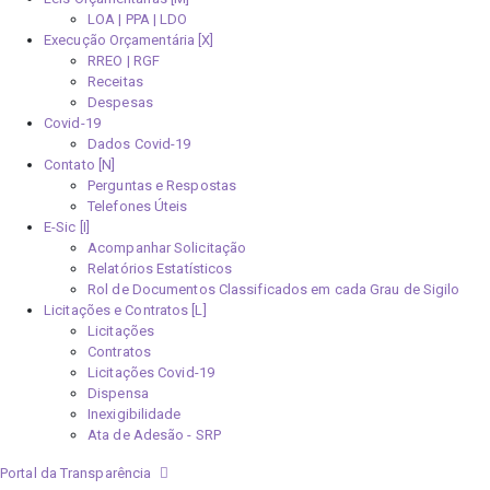
LOA | PPA | LDO
Execução Orçamentária [X]
RREO | RGF
Receitas
Despesas
Covid-19
Dados Covid-19
Contato [N]
Perguntas e Respostas
Telefones Úteis
E-Sic [I]
Acompanhar Solicitação
Relatórios Estatísticos
Rol de Documentos Classificados em cada Grau de Sigilo
Licitações e Contratos [L]
Licitações
Contratos
Licitações Covid-19
Dispensa
Inexigibilidade
Ata de Adesão - SRP
Portal da Transparência