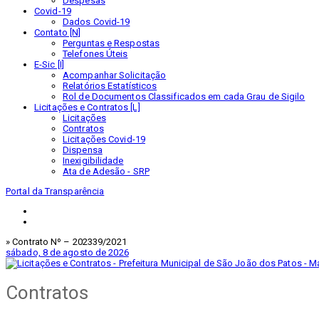
Despesas
Covid-19
Dados Covid-19
Contato [N]
Perguntas e Respostas
Telefones Úteis
E-Sic [I]
Acompanhar Solicitação
Relatórios Estatísticos
Rol de Documentos Classificados em cada Grau de Sigilo
Licitações e Contratos [L]
Licitações
Contratos
Licitações Covid-19
Dispensa
Inexigibilidade
Ata de Adesão - SRP
Portal da Transparência
» Contrato Nº – 202339/2021
sábado, 8 de agosto de 2026
Contratos