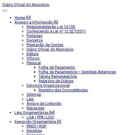
Diário Oficial do Município
Home [H]
Acesso a Informação [A]
Regulamentação Lei 14.133
Conhecendo a Lei nº 12.527/2011
Portarias
Decretos
Prestação de Contas
Diário Oficial do Município
Editais
Ofícios
Pessoal
Folha de Pagamento
Folha de Pagamentos – Gestões Anteriores
Tabela Remuneratória
Relatório de Diárias
Estrutura Organizacional
Registro das Competências
Sitemap
Leis
Avisos de Licitação
Repasses
Leis Orçamentárias [M]
LOA | PPA | LDO
Execução Orçamentária [X]
RREO | RGF
Receitas