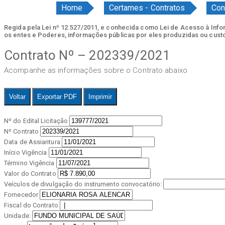
Home
Certames - Contratos
Con
Regida pela Lei nº 12.527/2011, e conhecida como Lei de Acesso à Inform
os entes e Poderes, informações públicas por eles produzidas ou cust
Contrato Nº – 202339/2021
Acompanhe as informações sobre o Contrato abaixo
Voltar
Exportar PDF
Imprimir
Nº do Edital Licitação
Nº Contrato
Data de Assiantura
Início Vigência
Término Vigência
Valor do Contrato
Veículos de divulgação do instrumento convocatório:
Fornecedor
Fiscal do Contrato
Unidade: