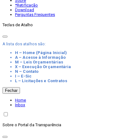
Sobre
*Retificação
Download
Perguntas Frequentes
Teclas de Atalho
A lista dos atalhos são:
H – Home (Página Inicial)
A – Acesse à Informação
M – Leis Orçamentárias
X – Execução Orçamentária
N – Contato
I – E-Sic
L – Licitações e Contratos
Fechar
Home
Inbox
Sobre o Portal da Transparência