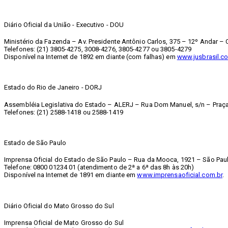
Diário Oficial da União - Executivo - DOU
Ministério da Fazenda – Av. Presidente Antônio Carlos, 375 – 12º Andar – C
Telefones: (21) 3805-4275, 3008-4276, 3805-4277 ou 3805-4279
Disponível na Internet de 1892 em diante (com falhas) em
www.jusbrasil.co
Estado do Rio de Janeiro - DORJ
Assembléia Legislativa do Estado – ALERJ – Rua Dom Manuel, s/n – Praça 
Telefones: (21) 2588-1418 ou 2588-1419
Estado de São Paulo
Imprensa Oficial do Estado de São Paulo – Rua da Mooca, 1921 – São Paul
Telefone: 0800 01234 01 (atendimento de 2ª a 6ª das 8h às 20h)
Disponível na Internet de 1891 em diante em
www.imprensaoficial.com.br
.
Diário Oficial do Mato Grosso do Sul
Imprensa Oficial de Mato Grosso do Sul