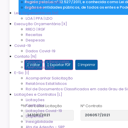
Regida pela Lei nº 12.527/2011, e conhecida como Lei 
Avisos de Licitação
órgãos e entidades públicos, de todos os entes e Pod
Repasses
Leis Orçamentárias [M]
LOA | PPA | LDO
Execução Orçamentária [X]
RREO | RGF
Receitas
Despesas
Covid-19
Dados Covid-19
Contato [N]
Perguntas e Respostas
Voltar
Exportar PDF
Imprimir
Telefones Úteis
E-Sic [I]
Acompanhar Solicitação
Relatórios Estatísticos
Rol de Documentos Classificados em cada Grau de Si
Licitações e Contratos [L]
Licitações
Contratos
Nº do Edital Licitação
Nº Contrato
Licitações Covid-19
Dispensa
Inexigibilidade
Ata de Adesão - SRP