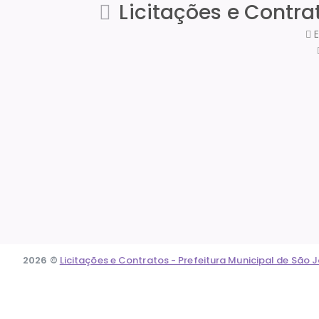
Licitações e Contra
E
2026 ©
Licitações e Contratos - Prefeitura Municipal de São
Acessar o conteúdo
Abrir a barra de ferramentas
Ferramentas de Acessibilidade