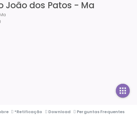
ão João dos Patos - Ma
-Ma
0
obre
*Retificação
Download
Perguntas Frequentes