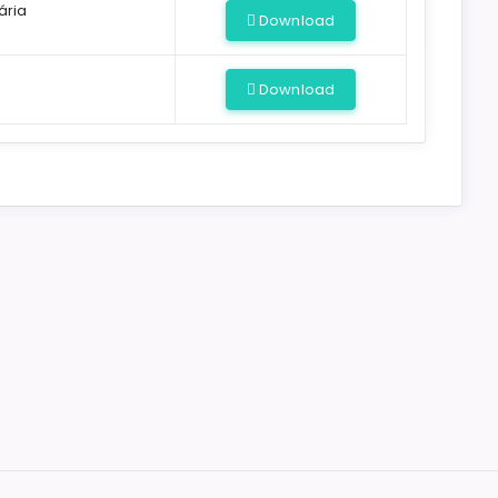
ária
Download
Download