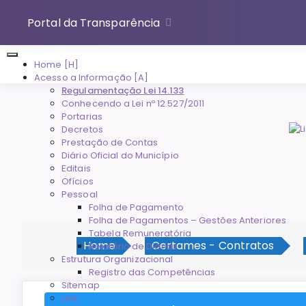
Portal da Transparência
Home [H]
Acesso a Informação [A]
Regulamentação Lei 14.133
Conhecendo a Lei nº 12.527/2011
Portarias
Decretos
Prestação de Contas
Diário Oficial do Município
Editais
Ofícios
Pessoal
Folha de Pagamento
Folha de Pagamentos – Gestões Anteriores
Tabela Remuneratória
Home
Certames - Contratos
Relatório de Diárias
Estrutura Organizacional
Registro das Competências
Sitemap
Leis