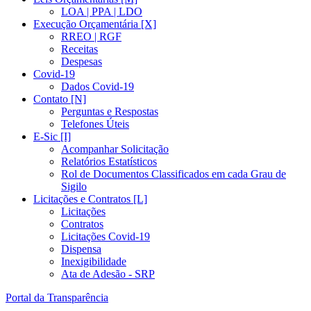
LOA | PPA | LDO
Execução Orçamentária [X]
RREO | RGF
Receitas
Despesas
Covid-19
Dados Covid-19
Contato [N]
Perguntas e Respostas
Telefones Úteis
E-Sic [I]
Acompanhar Solicitação
Relatórios Estatísticos
Rol de Documentos Classificados em cada Grau de
Sigilo
Licitações e Contratos [L]
Licitações
Contratos
Licitações Covid-19
Dispensa
Inexigibilidade
Ata de Adesão - SRP
Portal da Transparência