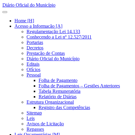
Diário Oficial do Município
Home [H]
Acesso a Informação [A]
Regulamentação Lei 14.133
Conhecendo a Lei nº 12.527/2011
Portarias
Decretos
Prestação de Contas
Diário Oficial do Município
Editais
Ofícios
Pessoal
Folha de Pagamento
Folha de Pagamentos – Gestões Anteriores
Tabela Remuneratória
Relatório de Diárias
Estrutura Organizacional
Registro das Competências
Sitemap
Leis
Avisos de Licitação
Repasses
Leis Orçamentárias [M]