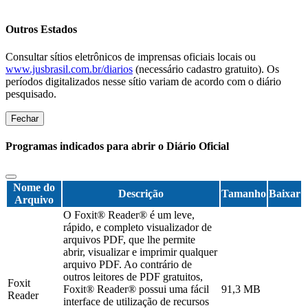
Outros Estados
Consultar sítios eletrônicos de imprensas oficiais locais ou
www.jusbrasil.com.br/diarios
(necessário cadastro gratuito). Os
períodos digitalizados nesse sítio variam de acordo com o diário
pesquisado.
Fechar
Programas indicados para abrir o Diário Oficial
Nome do
Descrição
Tamanho
Baixar
Arquivo
O Foxit® Reader® é um leve,
rápido, e completo visualizador de
arquivos PDF, que lhe permite
abrir, visualizar e imprimir qualquer
arquivo PDF. Ao contrário de
outros leitores de PDF gratuitos,
Foxit
Foxit® Reader® possui uma fácil
91,3 MB
Reader
interface de utilização de recursos