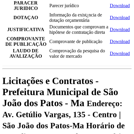
PARACER
Parecer jurídico
Download
JURIDICO
Informação da exist¿ncia de
DOTAÇAO
Download
dotação orçamentária
Documentos que comprovam a
JUSTIFICATIVA
Download
hipótese de contratação direta
COMPROVANTE
Comprovante de publicação
Download
DE PUBLICAÇÃO
LAUDO DE
Comprovação da pesquisa do
Download
AVALIZAÇÃO
valor de mercado
Licitações e Contratos -
Prefeitura Municipal de São
João dos Patos - Ma
Endereço:
Av. Getúlio Vargas, 135 - Centro |
São João dos Patos-Ma
Horário de