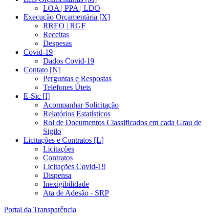
LOA | PPA | LDO
Execução Orçamentária [X]
RREO | RGF
Receitas
Despesas
Covid-19
Dados Covid-19
Contato [N]
Perguntas e Respostas
Telefones Úteis
E-Sic [I]
Acompanhar Solicitação
Relatórios Estatísticos
Rol de Documentos Classificados em cada Grau de
Sigilo
Licitações e Contratos [L]
Licitações
Contratos
Licitações Covid-19
Dispensa
Inexigibilidade
Ata de Adesão - SRP
Portal da Transparência