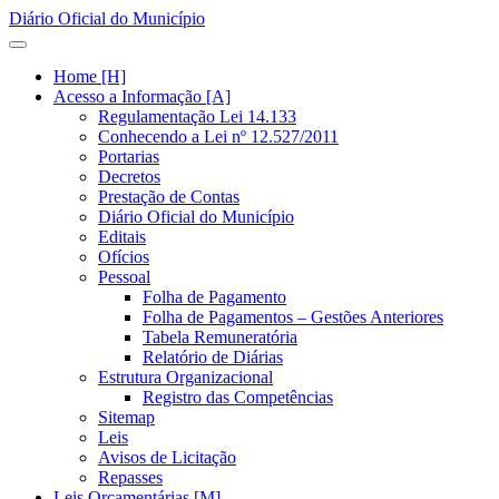
Diário Oficial do Município
Home [H]
Acesso a Informação [A]
Regulamentação Lei 14.133
Conhecendo a Lei nº 12.527/2011
Portarias
Decretos
Prestação de Contas
Diário Oficial do Município
Editais
Ofícios
Pessoal
Folha de Pagamento
Folha de Pagamentos – Gestões Anteriores
Tabela Remuneratória
Relatório de Diárias
Estrutura Organizacional
Registro das Competências
Sitemap
Leis
Avisos de Licitação
Repasses
Leis Orçamentárias [M]