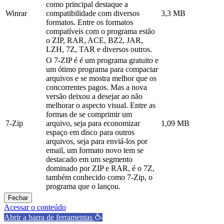
como principal destaque a
Winrar
compatibilidade com diversos
3,3 MB
formatos. Entre os formatos
compatíveis com o programa estão
o ZIP, RAR, ACE, BZ2, JAR,
LZH, 7Z, TAR e diversos outros.
O 7-ZIP é é um programa gratuito e
um ótimo programa para compactar
arquivos e se mostra melhor que os
concorrentes pagos. Mas a nova
versão deixou a desejar ao não
melhorar o aspecto visual. Entre as
formas de se comprimir um
7-Zip
arquivo, seja para economizar
1,09 MB
espaço em disco para outros
arquivos, seja para enviá-los por
email, um formato novo tem se
destacado em um segmento
dominado por ZIP e RAR, é o 7Z,
também conhecido como 7-Zip, o
programa que o lançou.
Fechar
Acessar o conteúdo
Abrir a barra de ferramentas