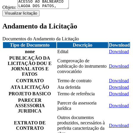
Objeto:
Visualizar licitação
Andamento da Licitação
Documentos do Andamento da Licitação
Tipo de Documento
Descrição
Download
none
Edital
Download
PUBLICAÇÃO DA
Comprovação de
LICITAÇÃO DOU E
publicação do instrumento
Download
JORNAL ATOS E
convocatório
FATOS
CONTRATO
Termo de contrato
Download
ATA LICITAÇÃO
Ata deferida
Download
PROJETO BASICO
Termo de referência
Download
PARECER
Parecer da assessoria
ASSESSORIA
Download
jurídica
JURIDICA
Outros documentos
EXTRATO DE
produzidos, necessários à
Download
CONTRATO
perfeita caracterização da