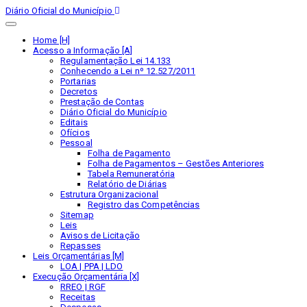
Diário Oficial do Município
Home [H]
Acesso a Informação [A]
Regulamentação Lei 14.133
Conhecendo a Lei nº 12.527/2011
Portarias
Decretos
Prestação de Contas
Diário Oficial do Município
Editais
Ofícios
Pessoal
Folha de Pagamento
Folha de Pagamentos – Gestões Anteriores
Tabela Remuneratória
Relatório de Diárias
Estrutura Organizacional
Registro das Competências
Sitemap
Leis
Avisos de Licitação
Repasses
Leis Orçamentárias [M]
LOA | PPA | LDO
Execução Orçamentária [X]
RREO | RGF
Receitas