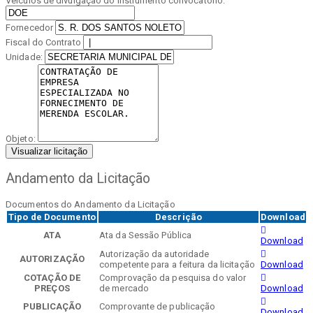
Veículos de divulgação do instrumento convocatório:
Fornecedor
Fiscal do Contrato
Unidade:
Objeto:
Visualizar licitação
Andamento da Licitação
Documentos do Andamento da Licitação
Tipo de Documento
Descrição
Download
ATA
Ata da Sessão Pública
Download
Autorização da autoridade
AUTORIZAÇÃO
competente para a feitura da licitação
Download
COTAÇÃO DE
Comprovação da pesquisa do valor
PREÇOS
de mercado
Download
PUBLICAÇÃO
Comprovante de publicação
Download