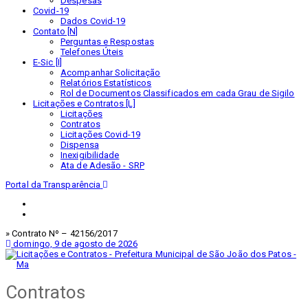
Despesas
Covid-19
Dados Covid-19
Contato [N]
Perguntas e Respostas
Telefones Úteis
E-Sic [I]
Acompanhar Solicitação
Relatórios Estatísticos
Rol de Documentos Classificados em cada Grau de Sigilo
Licitações e Contratos [L]
Licitações
Contratos
Licitações Covid-19
Dispensa
Inexigibilidade
Ata de Adesão - SRP
Portal da Transparência
» Contrato Nº – 42156/2017
domingo, 9 de agosto de 2026
Contratos