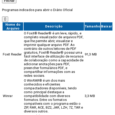
Fechar
Programas indicados para abrir o Diário Oficial
Nome do
Descrição
Tamanho
Baixar
Arquivo
O Foxit® Reader® é um leve, rápido, e
completo visualizador de arquivos PDF,
que lhe permite abrir, visualizar e
imprimir qualquer arquivo PDF. Ao
contrário de outros leitores de PDF
gratuitos, Foxit® Reader® possui uma
Foxit Reader
91,3 MB
fácil interface de utilização de recursos
de colaboração como a capacidade de
adicionar anotações para PDF,
preencher formulários PDF, e
compartilhar informações com as
redes sociais.
O WinRAR® é um dos mais
conhecidos e eficientes
compactadores disponíveis, tendo
como principal destaque a
Winrar
compatibilidade com diversos
3,3 MB
formatos. Entre os formatos
compatíveis com o programa estão o
ZIP, RAR, ACE, BZ2, JAR, LZH, 7Z, TAR e
diversos outros.