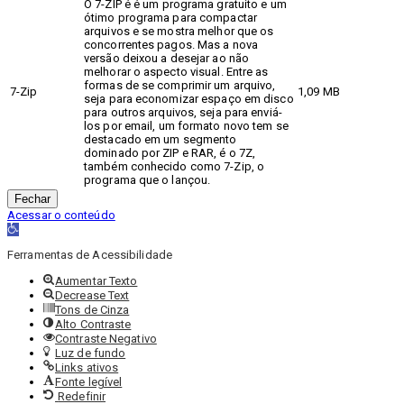
O 7-ZIP é é um programa gratuito e um
ótimo programa para compactar
arquivos e se mostra melhor que os
concorrentes pagos. Mas a nova
versão deixou a desejar ao não
melhorar o aspecto visual. Entre as
formas de se comprimir um arquivo,
7-Zip
1,09 MB
seja para economizar espaço em disco
para outros arquivos, seja para enviá-
los por email, um formato novo tem se
destacado em um segmento
dominado por ZIP e RAR, é o 7Z,
também conhecido como 7-Zip, o
programa que o lançou.
Fechar
Acessar o conteúdo
Abrir
a
barra
Ferramentas de Acessibilidade
de
Aumentar Texto
ferramentas
Decrease Text
Tons de Cinza
Alto Contraste
Contraste Negativo
Luz de fundo
Links ativos
Fonte legível
Redefinir