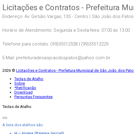
Licitações e Contratos - Prefeitura M
Endereço: Av. Getúlio Vargas, 135 - Centro | São João dos Pato
Horário de Atendimento: Segunda a Sexta-feira: 07:00 às 13:00
Telefone para contato: (99)35512328 | (99)35512229
E-Mail: prefeituradesaojoaodospatos@yahoo.com.br
2026 ©
Licitações e Contratos - Prefeitura Municipal de São João dos Pato
Teclas de Atalho
Sobre
*Retificação
Download
Perguntas Frequentes
Teclas de Atalho
A lista dos atalhos são:
H – Home (Página Inicial)