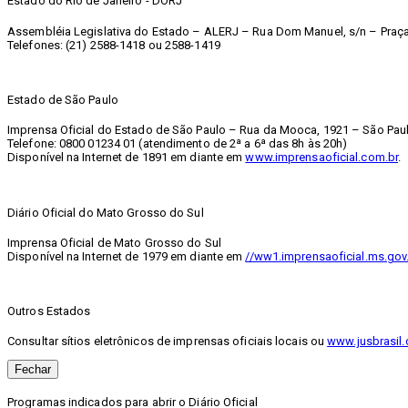
Estado do Rio de Janeiro - DORJ
Assembléia Legislativa do Estado – ALERJ – Rua Dom Manuel, s/n – Praça 
Telefones: (21) 2588-1418 ou 2588-1419
Estado de São Paulo
Imprensa Oficial do Estado de São Paulo – Rua da Mooca, 1921 – São Paul
Telefone: 0800 01234 01 (atendimento de 2ª a 6ª das 8h às 20h)
Disponível na Internet de 1891 em diante em
www.imprensaoficial.com.br
.
Diário Oficial do Mato Grosso do Sul
Imprensa Oficial de Mato Grosso do Sul
Disponível na Internet de 1979 em diante em
//ww1.imprensaoficial.ms.gov
Outros Estados
Consultar sítios eletrônicos de imprensas oficiais locais ou
www.jusbrasil.
Fechar
Programas indicados para abrir o Diário Oficial