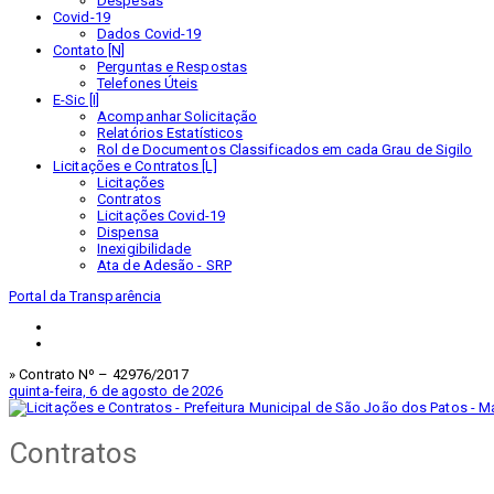
Despesas
Covid-19
Dados Covid-19
Contato [N]
Perguntas e Respostas
Telefones Úteis
E-Sic [I]
Acompanhar Solicitação
Relatórios Estatísticos
Rol de Documentos Classificados em cada Grau de Sigilo
Licitações e Contratos [L]
Licitações
Contratos
Licitações Covid-19
Dispensa
Inexigibilidade
Ata de Adesão - SRP
Portal da Transparência
» Contrato Nº – 42976/2017
quinta-feira, 6 de agosto de 2026
Contratos