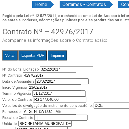
Home
Certames - Contratos
Con
Regida pela Lei nº 12.527/2011, e conhecida como Lei de Acesso à Inform
os entes e Poderes, informações públicas por eles produzidas ou cust
Contrato Nº – 42976/2017
Acompanhe as informações sobre o Contrato abaixo
Voltar
Exportar PDF
Imprimir
Nº do Edital Licitação
Nº Contrato
Data de Assiantura
Início Vigência
Término Vigência
Valor do Contrato
Veículos de divulgação do instrumento convocatório:
Fornecedor
Fiscal do Contrato
Unidade: