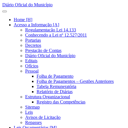
Diário Oficial do Município
Home [H]
Acesso a Informação [A]
Regulamentação Lei 14.133
Conhecendo a Lei nº 12.527/2011
Portarias
Decretos
Prestação de Contas
Diário Oficial do Município
Editais
Ofícios
Pessoal
Folha de Pagamento
Folha de Pagamentos – Gestões Anteriores
Tabela Remuneratória
Relatório de Diárias
Estrutura Organizacional
Registro das Competências
Sitemap
Leis
Avisos de Licitação
Repasses
Leis Orçamentárias [M]