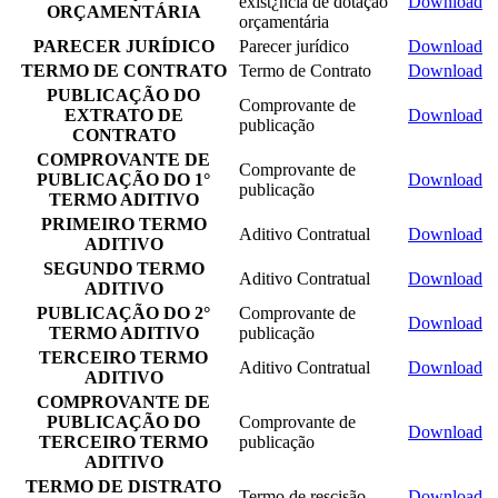
exist¿ncia de dotação
Download
ORÇAMENTÁRIA
orçamentária
PARECER JURÍDICO
Parecer jurídico
Download
TERMO DE CONTRATO
Termo de Contrato
Download
PUBLICAÇÃO DO
Comprovante de
EXTRATO DE
Download
publicação
CONTRATO
COMPROVANTE DE
Comprovante de
PUBLICAÇÃO DO 1°
Download
publicação
TERMO ADITIVO
PRIMEIRO TERMO
Aditivo Contratual
Download
ADITIVO
SEGUNDO TERMO
Aditivo Contratual
Download
ADITIVO
PUBLICAÇÃO DO 2°
Comprovante de
Download
TERMO ADITIVO
publicação
TERCEIRO TERMO
Aditivo Contratual
Download
ADITIVO
COMPROVANTE DE
PUBLICAÇÃO DO
Comprovante de
Download
TERCEIRO TERMO
publicação
ADITIVO
TERMO DE DISTRATO
Termo de rescisão
Download