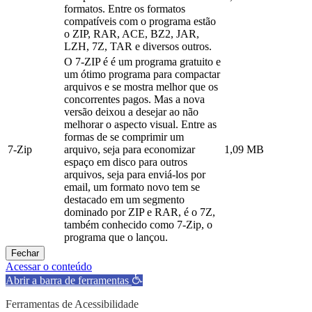
formatos. Entre os formatos
compatíveis com o programa estão
o ZIP, RAR, ACE, BZ2, JAR,
LZH, 7Z, TAR e diversos outros.
O 7-ZIP é é um programa gratuito e
um ótimo programa para compactar
arquivos e se mostra melhor que os
concorrentes pagos. Mas a nova
versão deixou a desejar ao não
melhorar o aspecto visual. Entre as
formas de se comprimir um
7-Zip
arquivo, seja para economizar
1,09 MB
espaço em disco para outros
arquivos, seja para enviá-los por
email, um formato novo tem se
destacado em um segmento
dominado por ZIP e RAR, é o 7Z,
também conhecido como 7-Zip, o
programa que o lançou.
Fechar
Acessar o conteúdo
Abrir a barra de ferramentas
Ferramentas de Acessibilidade