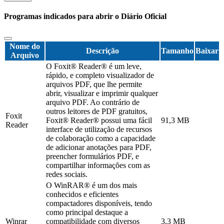
Programas indicados para abrir o Diário Oficial
Nome do
Descrição
Tamanho
Baixar
Arquivo
O Foxit® Reader® é um leve,
rápido, e completo visualizador de
arquivos PDF, que lhe permite
abrir, visualizar e imprimir qualquer
arquivo PDF. Ao contrário de
outros leitores de PDF gratuitos,
Foxit
Foxit® Reader® possui uma fácil
91,3 MB
Reader
interface de utilização de recursos
de colaboração como a capacidade
de adicionar anotações para PDF,
preencher formulários PDF, e
compartilhar informações com as
redes sociais.
O WinRAR® é um dos mais
conhecidos e eficientes
compactadores disponíveis, tendo
como principal destaque a
Winrar
compatibilidade com diversos
3,3 MB