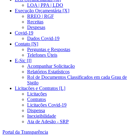
LOA | PPA | LDO
Execução Orçamentária [X]
RREO | RGF
Receitas
Despesas
Covid-19
Dados Covid-19
Contato [N]
Perguntas e Respostas
Telefones Úteis
E-Sic [I]
Acompanhar Solicitação
Relatórios Estatísticos
Rol de Documentos Classificados em cada Grau de
Sigilo
Licitações e Contratos [L]
Licitações
Contratos
Licitações Covid-19
Dispensa
Inexigibilidade
Ata de Adesão - SRP
Portal da Transparência