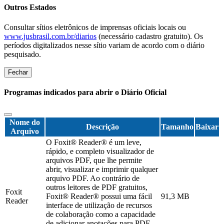
Outros Estados
Consultar sítios eletrônicos de imprensas oficiais locais ou
www.jusbrasil.com.br/diarios
(necessário cadastro gratuito). Os
períodos digitalizados nesse sítio variam de acordo com o diário
pesquisado.
Fechar
Programas indicados para abrir o Diário Oficial
Nome do
Descrição
Tamanho
Baixar
Arquivo
O Foxit® Reader® é um leve,
rápido, e completo visualizador de
arquivos PDF, que lhe permite
abrir, visualizar e imprimir qualquer
arquivo PDF. Ao contrário de
outros leitores de PDF gratuitos,
Foxit
Foxit® Reader® possui uma fácil
91,3 MB
Reader
interface de utilização de recursos
de colaboração como a capacidade
de adicionar anotações para PDF,