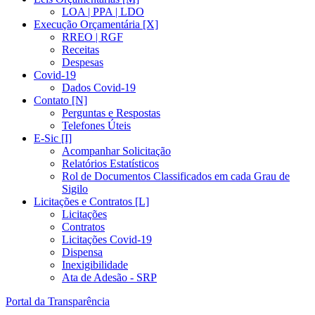
LOA | PPA | LDO
Execução Orçamentária [X]
RREO | RGF
Receitas
Despesas
Covid-19
Dados Covid-19
Contato [N]
Perguntas e Respostas
Telefones Úteis
E-Sic [I]
Acompanhar Solicitação
Relatórios Estatísticos
Rol de Documentos Classificados em cada Grau de
Sigilo
Licitações e Contratos [L]
Licitações
Contratos
Licitações Covid-19
Dispensa
Inexigibilidade
Ata de Adesão - SRP
Portal da Transparência