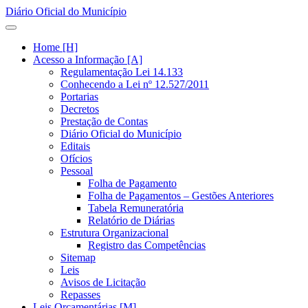
Diário Oficial do Município
Home [H]
Acesso a Informação [A]
Regulamentação Lei 14.133
Conhecendo a Lei nº 12.527/2011
Portarias
Decretos
Prestação de Contas
Diário Oficial do Município
Editais
Ofícios
Pessoal
Folha de Pagamento
Folha de Pagamentos – Gestões Anteriores
Tabela Remuneratória
Relatório de Diárias
Estrutura Organizacional
Registro das Competências
Sitemap
Leis
Avisos de Licitação
Repasses
Leis Orçamentárias [M]