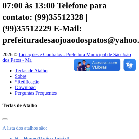
07:00 às 13:00
Telefone para
contato: (99)35512328 |
(99)35512229
E-Mail:
prefeituradesaojoaodospatos@yahoo
2026 ©
Licitações e Contratos - Prefeitura Municipal de São João
dos Patos - Ma
Teclas de Atalho
Sobre
*Retificação
Download
Perguntas Frequentes
Teclas de Atalho
A lista dos atalhos são:
H – Home (Página Inicial)