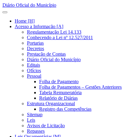
Diário Oficial do Município
Home [H]
Acesso a Informação [A]
Regulamentação Lei 14.133
Conhecendo a Lei nº 12.527/2011
Portarias
Decretos
Prestação de Contas
Diário Oficial do Município
Editais
Ofícios
Pessoal
Folha de Pagamento
Folha de Pagamentos – Gestões Anteriores
Tabela Remuneratória
Relatório de Diárias
Estrutura Organizacional
Registro das Competências
Sitemap
Leis
Avisos de Licitação
Repasses
Leis Orçamentárias [M]