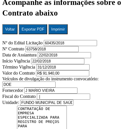
Acompanhe as informações sobre o
Contrato abaixo
Voltar
Exportar PDF
Imprimir
Nº do Edital Licitação
Nº Contrato
Data de Assiantura
Início Vigência
Término Vigência
Valor do Contrato
Veículos de divulgação do instrumento convocatório:
Fornecedor
Fiscal do Contrato
Unidade: