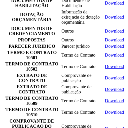
DOCUMENTOS DE
Documentos de
Download
HABILITAÇÃO
Habilitação
Informação da
DOTAÇÃO
exist¿ncia de dotação
Download
ORÇAMENTÁRIA
orçamentária
DOCUMENTOS DE
Outros
Download
CREDENCIAMENTO
PROPOSTAS
Outros
Download
PARECER JURÍDICO
Parecer jurídico
Download
TERMO E CONTRATO
Termo de Contrato
Download
10501
TERMO DE CONTRATO
Termo de Contrato
Download
10502
EXTRATO DE
Comprovante de
Download
CONTRATO
publicação
EXTRATO DE
Comprovante de
Download
CONTRATO
publicação
TERMO DE CONTRATO
Termo de Contrato
Download
10509
TERMO DE CONTRATO
Termo de Contrato
Download
10510
COMPROVANTE DE
PUBLICAÇÃO DO
Comprovante de