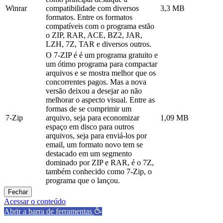
Winrar
compatibilidade com diversos
3,3 MB
formatos. Entre os formatos
compatíveis com o programa estão
o ZIP, RAR, ACE, BZ2, JAR,
LZH, 7Z, TAR e diversos outros.
O 7-ZIP é é um programa gratuito e
um ótimo programa para compactar
arquivos e se mostra melhor que os
concorrentes pagos. Mas a nova
versão deixou a desejar ao não
melhorar o aspecto visual. Entre as
formas de se comprimir um
7-Zip
arquivo, seja para economizar
1,09 MB
espaço em disco para outros
arquivos, seja para enviá-los por
email, um formato novo tem se
destacado em um segmento
dominado por ZIP e RAR, é o 7Z,
também conhecido como 7-Zip, o
programa que o lançou.
Fechar
Acessar o conteúdo
Abrir a barra de ferramentas