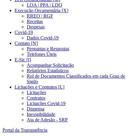
LOA | PPA | LDO
Execução Orçamentária [X]
RREO | RGF
Receitas
Despesas
Covid-19
Dados Covid-19
Contato [N]
Perguntas e Respostas
Telefones Úteis
E-Sic [I]
Acompanhar Solicitação
Relatórios Estatísticos
Rol de Documentos Classificados em cada Grau de
Sigilo
Licitações e Contratos [L]
Licitações
Contratos
Licitações Covid-19
Dispensa
Inexigibilidade
Ata de Adesão - SRP
Portal da Transparência