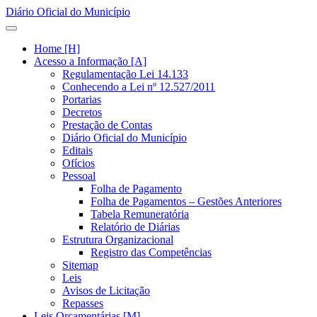
Diário Oficial do Município
Home [H]
Acesso a Informação [A]
Regulamentação Lei 14.133
Conhecendo a Lei nº 12.527/2011
Portarias
Decretos
Prestação de Contas
Diário Oficial do Município
Editais
Ofícios
Pessoal
Folha de Pagamento
Folha de Pagamentos – Gestões Anteriores
Tabela Remuneratória
Relatório de Diárias
Estrutura Organizacional
Registro das Competências
Sitemap
Leis
Avisos de Licitação
Repasses
Leis Orçamentárias [M]