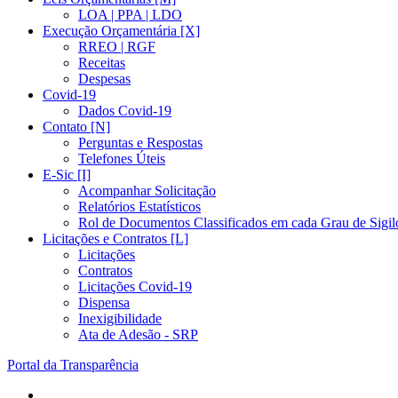
LOA | PPA | LDO
Execução Orçamentária [X]
RREO | RGF
Receitas
Despesas
Covid-19
Dados Covid-19
Contato [N]
Perguntas e Respostas
Telefones Úteis
E-Sic [I]
Acompanhar Solicitação
Relatórios Estatísticos
Rol de Documentos Classificados em cada Grau de Sigil
Licitações e Contratos [L]
Licitações
Contratos
Licitações Covid-19
Dispensa
Inexigibilidade
Ata de Adesão - SRP
Portal da Transparência