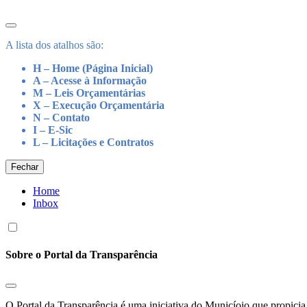
A lista dos atalhos são:
H – Home (Página Inicial)
A – Acesse à Informação
M – Leis Orçamentárias
X – Execução Orçamentária
N – Contato
I – E-Sic
L – Licitações e Contratos
Fechar
Home
Inbox
Sobre o Portal da Transparência
O Portal da Transparência é uma iniciativa do Municíoio que propicia 