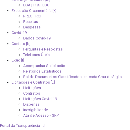
LOA | PPA | LDO
Execução Orçamentária [X]
RREO | RGF
Receitas
Despesas
Covid-19
Dados Covid-19
Contato [N]
Perguntas e Respostas
Telefones Úteis
E-Sic [I]
Acompanhar Solicitação
Relatórios Estatísticos
Rol de Documentos Classificados em cada Grau de Sigilo
Licitações e Contratos [L]
Licitações
Contratos
Licitações Covid-19
Dispensa
Inexigibilidade
Ata de Adesão - SRP
Portal da Transparência