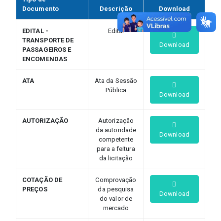
Documento
Descrição
Download
EDITAL -
Edital
TRANSPORTE DE
Download
PASSAGEIROS E
ENCOMENDAS
ATA
Ata da Sessão
Pública
Download
AUTORIZAÇÃO
Autorização
da autoridade
Download
competente
para a feitura
da licitação
COTAÇÃO DE
Comprovação
PREÇOS
da pesquisa
Download
do valor de
mercado