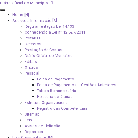
Diário Oficial do Município
Home [H]
Acesso a Informação [A]
Regulamentação Lei 14.133
Conhecendo a Lei nº 12.527/2011
Portarias
Decretos
Prestação de Contas
Diário Oficial do Município
Editais
Ofícios
Pessoal
Folha de Pagamento
Folha de Pagamentos – Gestões Anteriores
Tabela Remuneratória
Relatório de Diárias
Estrutura Organizacional
Registro das Competências
Sitemap
Leis
Avisos de Licitação
Repasses
Leis Orçamentárias [M]