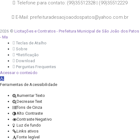
Telefone para contato: (99)35512328 | (99)35512229
E-Mail: prefeituradesaojoaodospatos@yahoo.com.br
2026 ©
Licitações e Contratos - Prefeitura Municipal de São João dos Patos
- Ma
Teclas de Atalho
Sobre
*Retificação
Download
Perguntas Frequentes
Acessar o conteúdo
Abrir a barra de ferramentas
Ferramentas de Acessibilidade
Aumentar Texto
Decrease Text
Tons de Cinza
Alto Contraste
Contraste Negativo
Luz de fundo
Links ativos
Fonte legível