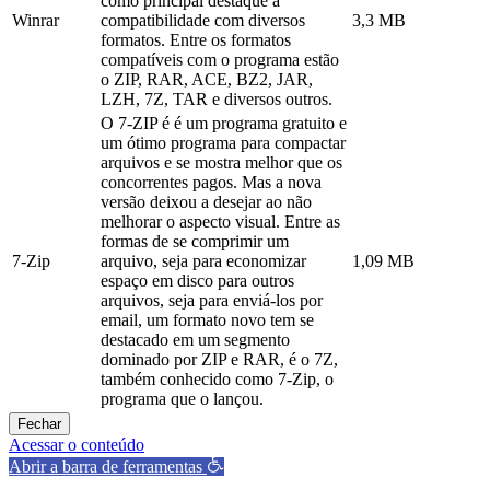
como principal destaque a
Winrar
compatibilidade com diversos
3,3 MB
formatos. Entre os formatos
compatíveis com o programa estão
o ZIP, RAR, ACE, BZ2, JAR,
LZH, 7Z, TAR e diversos outros.
O 7-ZIP é é um programa gratuito e
um ótimo programa para compactar
arquivos e se mostra melhor que os
concorrentes pagos. Mas a nova
versão deixou a desejar ao não
melhorar o aspecto visual. Entre as
formas de se comprimir um
7-Zip
arquivo, seja para economizar
1,09 MB
espaço em disco para outros
arquivos, seja para enviá-los por
email, um formato novo tem se
destacado em um segmento
dominado por ZIP e RAR, é o 7Z,
também conhecido como 7-Zip, o
programa que o lançou.
Fechar
Acessar o conteúdo
Abrir a barra de ferramentas