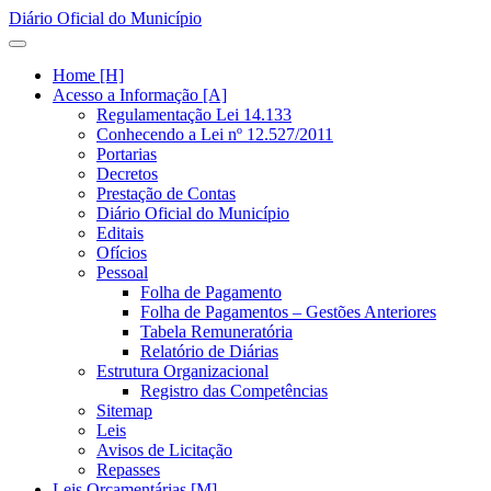
Diário Oficial do Município
Home [H]
Acesso a Informação [A]
Regulamentação Lei 14.133
Conhecendo a Lei nº 12.527/2011
Portarias
Decretos
Prestação de Contas
Diário Oficial do Município
Editais
Ofícios
Pessoal
Folha de Pagamento
Folha de Pagamentos – Gestões Anteriores
Tabela Remuneratória
Relatório de Diárias
Estrutura Organizacional
Registro das Competências
Sitemap
Leis
Avisos de Licitação
Repasses
Leis Orçamentárias [M]