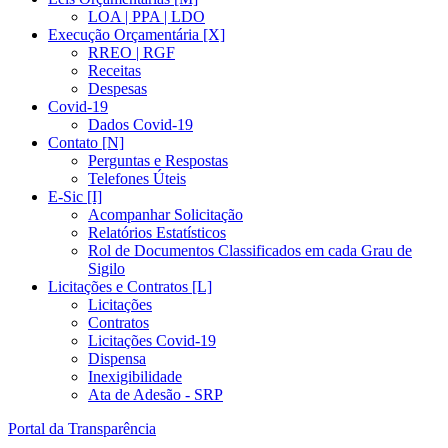
LOA | PPA | LDO
Execução Orçamentária [X]
RREO | RGF
Receitas
Despesas
Covid-19
Dados Covid-19
Contato [N]
Perguntas e Respostas
Telefones Úteis
E-Sic [I]
Acompanhar Solicitação
Relatórios Estatísticos
Rol de Documentos Classificados em cada Grau de
Sigilo
Licitações e Contratos [L]
Licitações
Contratos
Licitações Covid-19
Dispensa
Inexigibilidade
Ata de Adesão - SRP
Portal da Transparência