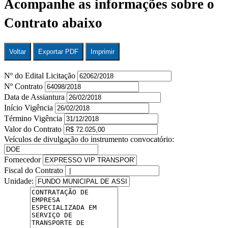
Acompanhe as informações sobre o
Contrato abaixo
Voltar
Exportar PDF
Imprimir
Nº do Edital Licitação
Nº Contrato
Data de Assiantura
Início Vigência
Término Vigência
Valor do Contrato
Veículos de divulgação do instrumento convocatório:
Fornecedor
Fiscal do Contrato
Unidade: