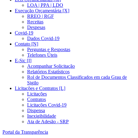
LOA | PPA | LDO
Execução Orçamentária [X]
RREO | RGF
Receitas
Despesas
Covid-19
Dados Covid-19
Contato [N]
Perguntas e Respostas
Telefones Úteis
E-Sic [I]
Acompanhar Solicitação
Relatórios Estatísticos
Rol de Documentos Classificados em cada Grau de
Sigilo
Licitações e Contratos [L]
Licitações
Contratos
Licitações Covid-19
Dispensa
Inexigibilidade
Ata de Adesão - SRP
Portal da Transparência