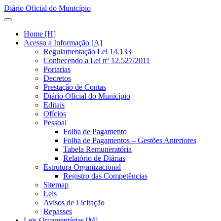
Diário Oficial do Município
Home [H]
Acesso a Informação [A]
Regulamentação Lei 14.133
Conhecendo a Lei nº 12.527/2011
Portarias
Decretos
Prestação de Contas
Diário Oficial do Município
Editais
Ofícios
Pessoal
Folha de Pagamento
Folha de Pagamentos – Gestões Anteriores
Tabela Remuneratória
Relatório de Diárias
Estrutura Organizacional
Registro das Competências
Sitemap
Leis
Avisos de Licitação
Repasses
Leis Orçamentárias [M]