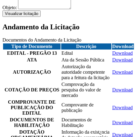
Objeto:
Visualizar licitação
Andamento da Licitação
Documentos do Andamento da Licitação
Tipo de Documento
Descrição
Download
EDITAL - PREGÃO 13
Edital
Download
ATA
Ata da Sessão Pública
Download
Autorização da
AUTORIZAÇÃO
autoridade competente
Download
para a feitura da licitação
Comprovação da
COTAÇÃO DE PREÇOS
pesquisa do valor de
Download
mercado
COMPROVANTE DE
Comprovante de
PUBLICAÇÃO DO
Download
publicação
EDITAL
DOCUMENTOS DE
Documentos de
Download
HABILITAÇÃO
Habilitação
DOTAÇÃO
Informação da exist¿ncia
Download