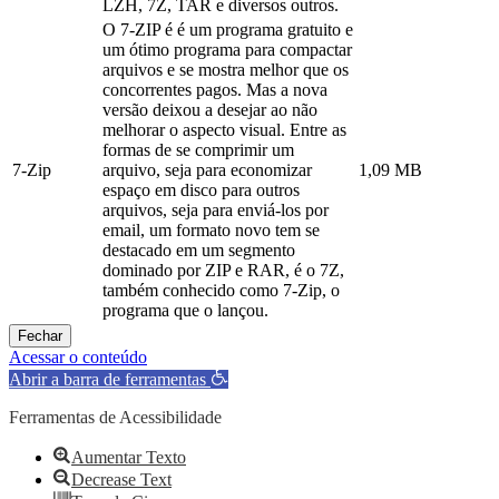
LZH, 7Z, TAR e diversos outros.
O 7-ZIP é é um programa gratuito e
um ótimo programa para compactar
arquivos e se mostra melhor que os
concorrentes pagos. Mas a nova
versão deixou a desejar ao não
melhorar o aspecto visual. Entre as
formas de se comprimir um
7-Zip
arquivo, seja para economizar
1,09 MB
espaço em disco para outros
arquivos, seja para enviá-los por
email, um formato novo tem se
destacado em um segmento
dominado por ZIP e RAR, é o 7Z,
também conhecido como 7-Zip, o
programa que o lançou.
Fechar
Acessar o conteúdo
Abrir a barra de ferramentas
Ferramentas de Acessibilidade
Aumentar Texto
Decrease Text