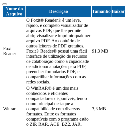
Nome do
Descrição
Tamanho
Baixar
Arquivo
O Foxit® Reader® é um leve,
rápido, e completo visualizador de
arquivos PDF, que lhe permite
abrir, visualizar e imprimir qualquer
arquivo PDF. Ao contrário de
outros leitores de PDF gratuitos,
Foxit
Foxit® Reader® possui uma fácil
91,3 MB
Reader
interface de utilização de recursos
de colaboração como a capacidade
de adicionar anotações para PDF,
preencher formulários PDF, e
compartilhar informações com as
redes sociais.
O WinRAR® é um dos mais
conhecidos e eficientes
compactadores disponíveis, tendo
como principal destaque a
Winrar
compatibilidade com diversos
3,3 MB
formatos. Entre os formatos
compatíveis com o programa estão
o ZIP, RAR, ACE, BZ2, JAR,