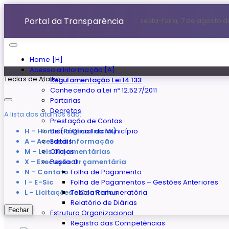
Portal da Transparência
sexta-feira, 7 de agosto 
Home [H]
Acesso a Informação [A]
Teclas de Atalho
Regulamentação Lei 14.133
Conhecendo a Lei nº 12.527/2011
Portarias
Decretos
A lista dos atalhos são:
Prestação de Contas
H – Home (Página Inicial)
Diário Oficial do Município
A – Acesse à Informação
Editais
M – Leis Orçamentárias
Ofícios
X – Execução Orçamentária
Pessoal
N – Contato
Folha de Pagamento
I – E-Sic
Folha de Pagamentos – Gestões Anteriores
L – Licitações e Contratos
Tabela Remuneratória
Relatório de Diárias
Fechar
Estrutura Organizacional
Registro das Competências