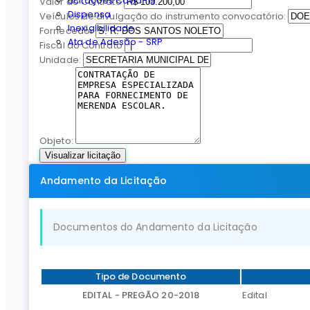
Licitações Covid-19
Valor do Contrato
Dispensa
Veículos de divulgação do instrumento convocatório:
Inexigibilidade
Fornecedor
Ata de Adesão - SRP
Fiscal do Contrato
Unidade:
Objeto:
Visualizar licitação
Andamento da Licitação
Documentos do Andamento da Licitação
Tipo de Documento
EDITAL - PREGÃO 20-2018
Edital