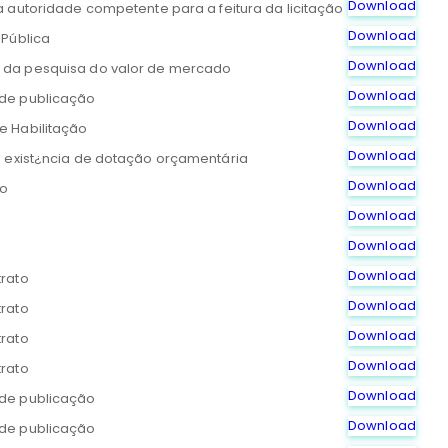
Download
 autoridade competente para a feitura da licitação
Download
 Pública
Download
da pesquisa do valor de mercado
Download
de publicação
Download
 Habilitação
Download
 exist¿ncia de dotação orçamentária
Download
co
Download
Download
Download
rato
Download
rato
Download
rato
Download
rato
Download
de publicação
Download
de publicação