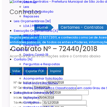
Sitemap
Leis
Contratos
Avisos de Licitação
Repasses
Leis Orçamentárias [M]
LOA | PPA | LDO
Home
Certames - Contratos
Execução Orçamentária [X]
RREO | RGF
Regida pela Lei nº 12.527/2011, e conhecida como Lei de Aces
Receitas
entidades públicos, de todos os entes e Poderes, informaçõ
Despesas
Contrato Nº – 72440/2018
Covid-19
Dados Covid-19
Acompanhe as informações sobre o Contrato abaixo
Contato [N]
Perguntas e Respostas
Telefones Úteis
Voltar
Exportar PDF
Imprimir
E-Sic [I]
Acompanhar Solicitação
Nº do Edital Licitação
Relatórios Estatísticos
Nº Contrato
Rol de Documentos Classificados em cada Grau de S
Data de Assiantura
Licitações e Contratos [L]
Licitações
Início Vigência
Contratos
Término Vigência