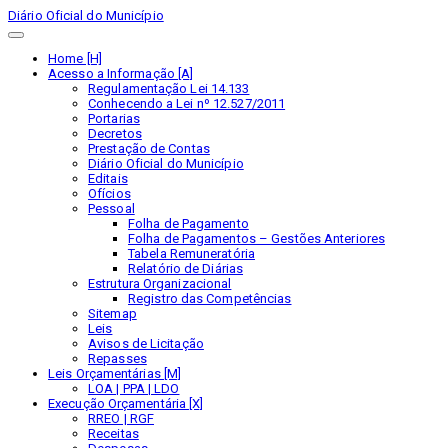
Diário Oficial do Município
Home [H]
Acesso a Informação [A]
Regulamentação Lei 14.133
Conhecendo a Lei nº 12.527/2011
Portarias
Decretos
Prestação de Contas
Diário Oficial do Município
Editais
Ofícios
Pessoal
Folha de Pagamento
Folha de Pagamentos – Gestões Anteriores
Tabela Remuneratória
Relatório de Diárias
Estrutura Organizacional
Registro das Competências
Sitemap
Leis
Avisos de Licitação
Repasses
Leis Orçamentárias [M]
LOA | PPA | LDO
Execução Orçamentária [X]
RREO | RGF
Receitas