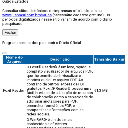
Outros Estados
Consultar sítios eletrônicos de imprensas oficiais locais ou
www.jusbrasil.com.br/diarios
(necessário cadastro gratuito). Os
períodos digitalizados nesse sítio variam de acordo com o diário
pesquisado.
Fechar
Programas indicados para abrir o Diário Oficial
Nome do
Descrição
Tamanho
Baixar
Arquivo
O Foxit® Reader® é um leve, rápido, e
completo visualizador de arquivos PDF,
que lhe permite abrir, visualizar e
imprimir qualquer arquivo PDF. Ao
contrário de outros leitores de PDF
gratuitos, Foxit® Reader® possui uma
Foxit Reader
91,3 MB
fácil interface de utilização de recursos
de colaboração como a capacidade de
adicionar anotações para PDF,
preencher formulários PDF, e
compartilhar informações com as
redes sociais.
O WinRAR® é um dos mais
conhecidos e eficientes