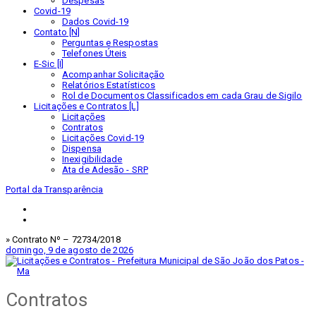
Despesas
Covid-19
Dados Covid-19
Contato [N]
Perguntas e Respostas
Telefones Úteis
E-Sic [I]
Acompanhar Solicitação
Relatórios Estatísticos
Rol de Documentos Classificados em cada Grau de Sigilo
Licitações e Contratos [L]
Licitações
Contratos
Licitações Covid-19
Dispensa
Inexigibilidade
Ata de Adesão - SRP
Portal da Transparência
» Contrato Nº – 72734/2018
domingo, 9 de agosto de 2026
Contratos