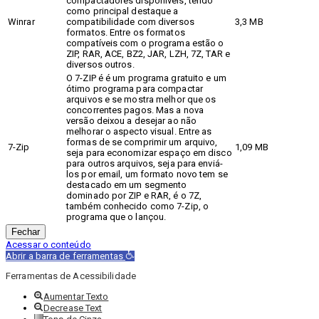
compactadores disponíveis, tendo
como principal destaque a
Winrar
compatibilidade com diversos
3,3 MB
formatos. Entre os formatos
compatíveis com o programa estão o
ZIP, RAR, ACE, BZ2, JAR, LZH, 7Z, TAR e
diversos outros.
O 7-ZIP é é um programa gratuito e um
ótimo programa para compactar
arquivos e se mostra melhor que os
concorrentes pagos. Mas a nova
versão deixou a desejar ao não
melhorar o aspecto visual. Entre as
formas de se comprimir um arquivo,
7-Zip
1,09 MB
seja para economizar espaço em disco
para outros arquivos, seja para enviá-
los por email, um formato novo tem se
destacado em um segmento
dominado por ZIP e RAR, é o 7Z,
também conhecido como 7-Zip, o
programa que o lançou.
Fechar
Acessar o conteúdo
Abrir a barra de ferramentas
Ferramentas de Acessibilidade
Aumentar Texto
Decrease Text