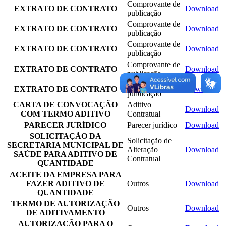
Comprovante de
EXTRATO DE CONTRATO
Download
publicação
Comprovante de
EXTRATO DE CONTRATO
Download
publicação
Comprovante de
EXTRATO DE CONTRATO
Download
publicação
Comprovante de
EXTRATO DE CONTRATO
Download
publicação
Comprovante de
EXTRATO DE CONTRATO
Download
publicação
CARTA DE CONVOCAÇÃO
Aditivo
Download
COM TERMO ADITIVO
Contratual
PARECER JURÍDICO
Parecer jurídico
Download
SOLICITAÇÃO DA
Solicitação de
SECRETARIA MUNICIPAL DE
Alteração
Download
SAÚDE PARA ADITIVO DE
Contratual
QUANTIDADE
ACEITE DA EMPRESA PARA
FAZER ADITIVO DE
Outros
Download
QUANTIDADE
TERMO DE AUTORIZAÇÃO
Outros
Download
DE ADITIVAMENTO
AUTORIZAÇÃO PARA O