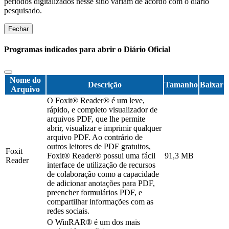
períodos digitalizados nesse sítio variam de acordo com o diário
pesquisado.
Fechar
Programas indicados para abrir o Diário Oficial
Nome do
Descrição
Tamanho
Baixar
Arquivo
O Foxit® Reader® é um leve,
rápido, e completo visualizador de
arquivos PDF, que lhe permite
abrir, visualizar e imprimir qualquer
arquivo PDF. Ao contrário de
outros leitores de PDF gratuitos,
Foxit
Foxit® Reader® possui uma fácil
91,3 MB
Reader
interface de utilização de recursos
de colaboração como a capacidade
de adicionar anotações para PDF,
preencher formulários PDF, e
compartilhar informações com as
redes sociais.
O WinRAR® é um dos mais