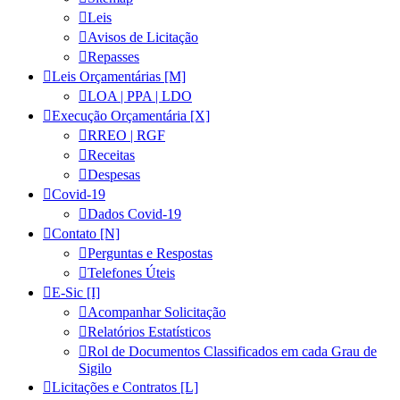
Leis
Avisos de Licitação
Repasses
Leis Orçamentárias [M]
LOA | PPA | LDO
Execução Orçamentária [X]
RREO | RGF
Receitas
Despesas
Covid-19
Dados Covid-19
Contato [N]
Perguntas e Respostas
Telefones Úteis
E-Sic [I]
Acompanhar Solicitação
Relatórios Estatísticos
Rol de Documentos Classificados em cada Grau de
Sigilo
Licitações e Contratos [L]