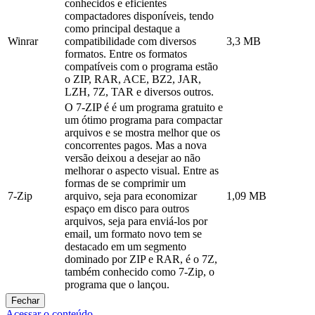
conhecidos e eficientes
compactadores disponíveis, tendo
como principal destaque a
Winrar
compatibilidade com diversos
3,3 MB
formatos. Entre os formatos
compatíveis com o programa estão
o ZIP, RAR, ACE, BZ2, JAR,
LZH, 7Z, TAR e diversos outros.
O 7-ZIP é é um programa gratuito e
um ótimo programa para compactar
arquivos e se mostra melhor que os
concorrentes pagos. Mas a nova
versão deixou a desejar ao não
melhorar o aspecto visual. Entre as
formas de se comprimir um
7-Zip
arquivo, seja para economizar
1,09 MB
espaço em disco para outros
arquivos, seja para enviá-los por
email, um formato novo tem se
destacado em um segmento
dominado por ZIP e RAR, é o 7Z,
também conhecido como 7-Zip, o
programa que o lançou.
Fechar
Acessar o conteúdo