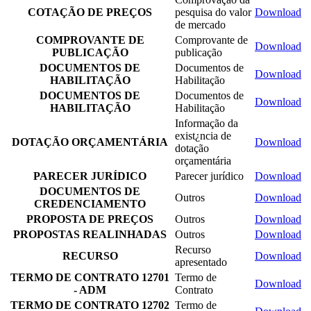
COTAÇÃO DE PREÇOS
pesquisa do valor
Download
de mercado
COMPROVANTE DE
Comprovante de
Download
PUBLICAÇÃO
publicação
DOCUMENTOS DE
Documentos de
Download
HABILITAÇÃO
Habilitação
DOCUMENTOS DE
Documentos de
Download
HABILITAÇÃO
Habilitação
Informação da
exist¿ncia de
DOTAÇÃO ORÇAMENTÁRIA
Download
dotação
orçamentária
PARECER JURÍDICO
Parecer jurídico
Download
DOCUMENTOS DE
Outros
Download
CREDENCIAMENTO
PROPOSTA DE PREÇOS
Outros
Download
PROPOSTAS REALINHADAS
Outros
Download
Recurso
RECURSO
Download
apresentado
TERMO DE CONTRATO 12701
Termo de
Download
- ADM
Contrato
TERMO DE CONTRATO 12702
Termo de