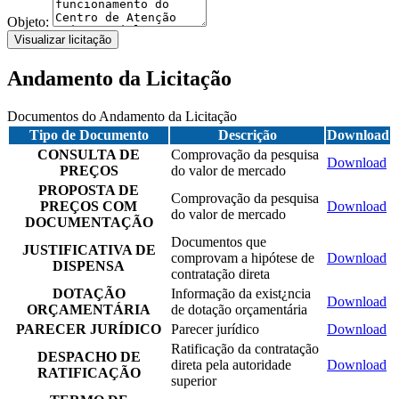
Objeto:
Visualizar licitação
Andamento da Licitação
Documentos do Andamento da Licitação
Tipo de Documento
Descrição
Download
CONSULTA DE
Comprovação da pesquisa
Download
PREÇOS
do valor de mercado
PROPOSTA DE
Comprovação da pesquisa
PREÇOS COM
Download
do valor de mercado
DOCUMENTAÇÃO
Documentos que
JUSTIFICATIVA DE
comprovam a hipótese de
Download
DISPENSA
contratação direta
DOTAÇÃO
Informação da exist¿ncia
Download
ORÇAMENTÁRIA
de dotação orçamentária
PARECER JURÍDICO
Parecer jurídico
Download
Ratificação da contratação
DESPACHO DE
direta pela autoridade
Download
RATIFICAÇÃO
superior