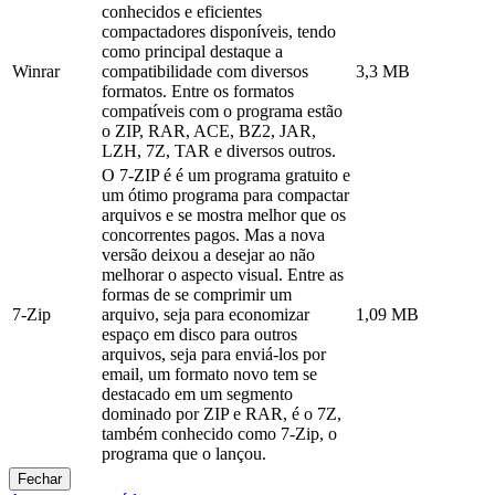
conhecidos e eficientes
compactadores disponíveis, tendo
como principal destaque a
Winrar
compatibilidade com diversos
3,3 MB
formatos. Entre os formatos
compatíveis com o programa estão
o ZIP, RAR, ACE, BZ2, JAR,
LZH, 7Z, TAR e diversos outros.
O 7-ZIP é é um programa gratuito e
um ótimo programa para compactar
arquivos e se mostra melhor que os
concorrentes pagos. Mas a nova
versão deixou a desejar ao não
melhorar o aspecto visual. Entre as
formas de se comprimir um
7-Zip
arquivo, seja para economizar
1,09 MB
espaço em disco para outros
arquivos, seja para enviá-los por
email, um formato novo tem se
destacado em um segmento
dominado por ZIP e RAR, é o 7Z,
também conhecido como 7-Zip, o
programa que o lançou.
Fechar