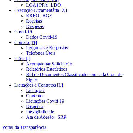
LOA | PPA | LDO
Execução Orçamentária [X]
RREO | RGF
Receitas
Despesas
Covid-19
Dados Covid-19
Contato [N]
Perguntas e Respostas
Telefones Úteis
E-Sic [I]
Acompanhar Solicitação
Relatórios Estatísticos
Rol de Documentos Classificados em cada Grau de
Sigilo
Licitações e Contratos [L]
Licitações
Contratos
Licitações Covid-19
Dispensa
Inexigibilidade
Ata de Adesão - SRP
Portal da Transparência