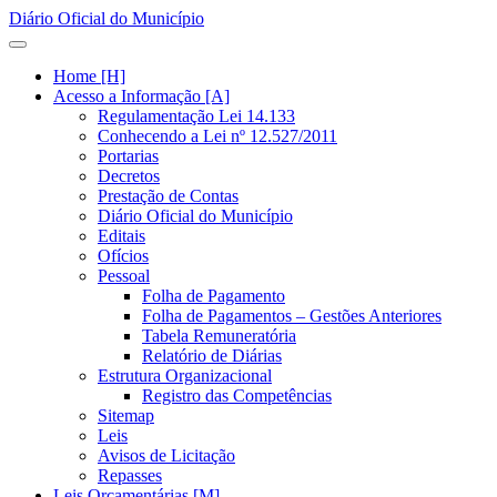
Diário Oficial do Município
Home [H]
Acesso a Informação [A]
Regulamentação Lei 14.133
Conhecendo a Lei nº 12.527/2011
Portarias
Decretos
Prestação de Contas
Diário Oficial do Município
Editais
Ofícios
Pessoal
Folha de Pagamento
Folha de Pagamentos – Gestões Anteriores
Tabela Remuneratória
Relatório de Diárias
Estrutura Organizacional
Registro das Competências
Sitemap
Leis
Avisos de Licitação
Repasses
Leis Orçamentárias [M]