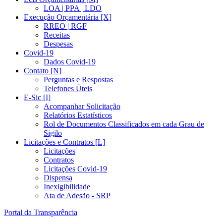
LOA | PPA | LDO
Execução Orçamentária [X]
RREO | RGF
Receitas
Despesas
Covid-19
Dados Covid-19
Contato [N]
Perguntas e Respostas
Telefones Úteis
E-Sic [I]
Acompanhar Solicitação
Relatórios Estatísticos
Rol de Documentos Classificados em cada Grau de
Sigilo
Licitações e Contratos [L]
Licitações
Contratos
Licitações Covid-19
Dispensa
Inexigibilidade
Ata de Adesão - SRP
Portal da Transparência