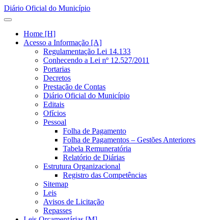
Diário Oficial do Município
Home [H]
Acesso a Informação [A]
Regulamentação Lei 14.133
Conhecendo a Lei nº 12.527/2011
Portarias
Decretos
Prestação de Contas
Diário Oficial do Município
Editais
Ofícios
Pessoal
Folha de Pagamento
Folha de Pagamentos – Gestões Anteriores
Tabela Remuneratória
Relatório de Diárias
Estrutura Organizacional
Registro das Competências
Sitemap
Leis
Avisos de Licitação
Repasses
Leis Orçamentárias [M]