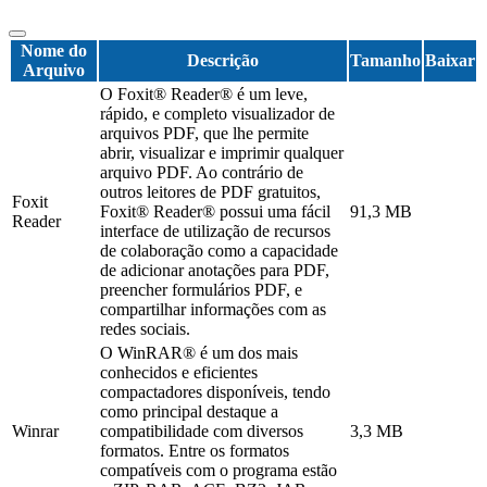
Nome do
Descrição
Tamanho
Baixar
Arquivo
O Foxit® Reader® é um leve,
rápido, e completo visualizador de
arquivos PDF, que lhe permite
abrir, visualizar e imprimir qualquer
arquivo PDF. Ao contrário de
outros leitores de PDF gratuitos,
Foxit
Foxit® Reader® possui uma fácil
91,3 MB
Reader
interface de utilização de recursos
de colaboração como a capacidade
de adicionar anotações para PDF,
preencher formulários PDF, e
compartilhar informações com as
redes sociais.
O WinRAR® é um dos mais
conhecidos e eficientes
compactadores disponíveis, tendo
como principal destaque a
Winrar
compatibilidade com diversos
3,3 MB
formatos. Entre os formatos
compatíveis com o programa estão