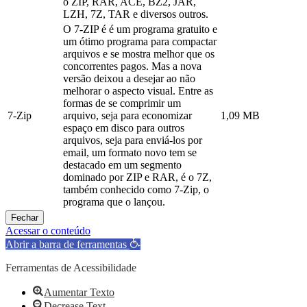
o ZIP, RAR, ACE, BZ2, JAR,
LZH, 7Z, TAR e diversos outros.
O 7-ZIP é é um programa gratuito e
um ótimo programa para compactar
arquivos e se mostra melhor que os
concorrentes pagos. Mas a nova
versão deixou a desejar ao não
melhorar o aspecto visual. Entre as
formas de se comprimir um
7-Zip
arquivo, seja para economizar
1,09 MB
espaço em disco para outros
arquivos, seja para enviá-los por
email, um formato novo tem se
destacado em um segmento
dominado por ZIP e RAR, é o 7Z,
também conhecido como 7-Zip, o
programa que o lançou.
Fechar
Acessar o conteúdo
Abrir a barra de ferramentas
Ferramentas de Acessibilidade
Aumentar Texto
Decrease Text