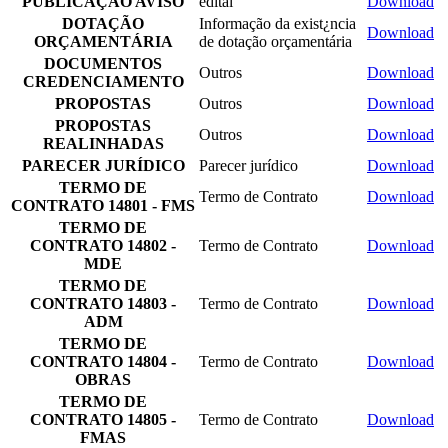
PUBLICAÇÃO AVISO
edital
Download
DOTAÇÃO
Informação da exist¿ncia
Download
ORÇAMENTÁRIA
de dotação orçamentária
DOCUMENTOS
Outros
Download
CREDENCIAMENTO
PROPOSTAS
Outros
Download
PROPOSTAS
Outros
Download
REALINHADAS
PARECER JURÍDICO
Parecer jurídico
Download
TERMO DE
Termo de Contrato
Download
CONTRATO 14801 - FMS
TERMO DE
CONTRATO 14802 -
Termo de Contrato
Download
MDE
TERMO DE
CONTRATO 14803 -
Termo de Contrato
Download
ADM
TERMO DE
CONTRATO 14804 -
Termo de Contrato
Download
OBRAS
TERMO DE
CONTRATO 14805 -
Termo de Contrato
Download
FMAS