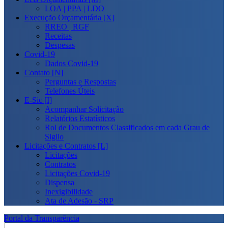
LOA | PPA | LDO
Execução Orçamentária [X]
RREO | RGF
Receitas
Despesas
Covid-19
Dados Covid-19
Contato [N]
Perguntas e Respostas
Telefones Úteis
E-Sic [I]
Acompanhar Solicitação
Relatórios Estatísticos
Rol de Documentos Classificados em cada Grau de
Sigilo
Licitações e Contratos [L]
Licitações
Contratos
Licitações Covid-19
Dispensa
Inexigibilidade
Ata de Adesão - SRP
Portal da Transparência