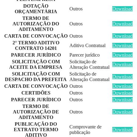
DOTAÇÃO
Outros
Download
ORÇAMENTÁRIA
TERMO DE
AUTORIZAÇÃO DO
Outros
Download
ADITAMENTO
CARTA DE CONVOCAÇÃO
Outros
Download
2° TERMO ADITIVO
Aditivo Contratual
Download
CONTRATO 14201
PARECER JURÍDICO
Parecer jurídico
Download
SOLICITAÇÃO COM
Solicitação de
Download
ACEITE DA EMPRESA
Alteração Contratual
SOLICITAÇÃO COM
Solicitação de
Download
DESPACHO DA PREFEITA
Alteração Contratual
CARTA DE CONVOCAÇÃO
Outros
Download
CERTIDÕES
Outros
Download
PARECER JURÍDICO
Outros
Download
TERMO DE
AUTORIZAÇÃO DE
Outros
Download
ADITAMENTO
PUBLICAÇÃO DO
Comprovante de
EXTRATO TERMO
Download
publicação
ADITIVO