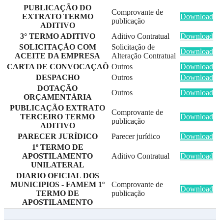
PUBLICAÇÃO DO
Comprovante de
EXTRATO TERMO
Download
publicação
ADITIVO
3° TERMO ADITIVO
Aditivo Contratual
Download
SOLICITAÇÃO COM
Solicitação de
Download
ACEITE DA EMPRESA
Alteração Contratual
CARTA DE CONVOCAÇAÕ
Outros
Download
DESPACHO
Outros
Download
DOTAÇÃO
Outros
Download
ORÇAMENTÁRIA
PUBLICAÇÃO EXTRATO
Comprovante de
TERCEIRO TERMO
Download
publicação
ADITIVO
PARECER JURÍDICO
Parecer jurídico
Download
1º TERMO DE
APOSTILAMENTO
Aditivo Contratual
Download
UNILATERAL
DIARIO OFICIAL DOS
MUNICIPIOS - FAMEM 1º
Comprovante de
Download
TERMO DE
publicação
APOSTILAMENTO