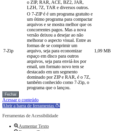
o ZIP, RAR, ACE, BZ2, JAR,
LZH, 7Z, TAR e diversos outros.
O 7-ZIP é é um programa gratuito e
um ótimo programa para compactar
arquivos e se mostra melhor que os
concorrentes pagos. Mas a nova
versão deixou a desejar ao não
melhorar o aspecto visual. Entre as
formas de se comprimir um
7-Zip
arquivo, seja para economizar
1,09 MB
espaço em disco para outros
arquivos, seja para enviá-los por
email, um formato novo tem se
destacado em um segmento
dominado por ZIP e RAR, é o 7Z,
também conhecido como 7-Zip, o
programa que o lançou.
Fechar
Acessar o conteúdo
Abrir a barra de ferramentas
Ferramentas de Acessibilidade
Aumentar Texto