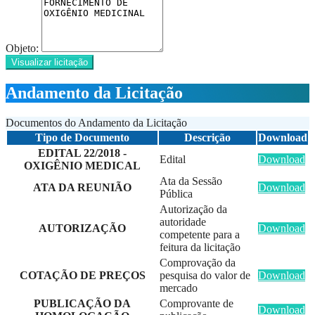
Objeto:
Visualizar licitação
Andamento da Licitação
Documentos do Andamento da Licitação
Tipo de Documento
Descrição
Download
EDITAL 22/2018 -
Edital
Download
OXIGÊNIO MEDICAL
Ata da Sessão
ATA DA REUNIÃO
Download
Pública
Autorização da
autoridade
AUTORIZAÇÃO
Download
competente para a
feitura da licitação
Comprovação da
COTAÇÃO DE PREÇOS
pesquisa do valor de
Download
mercado
PUBLICAÇÃO DA
Comprovante de
Download