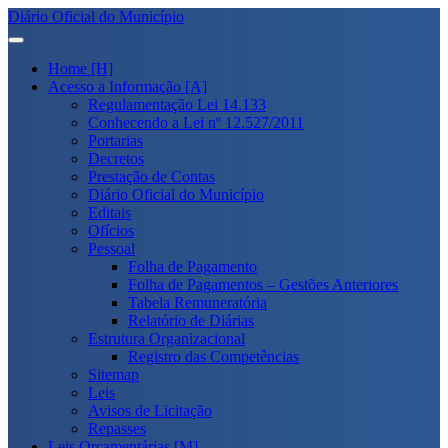
Diário Oficial do Município
Home [H]
Acesso a Informação [A]
Regulamentação Lei 14.133
Conhecendo a Lei nº 12.527/2011
Portarias
Decretos
Prestação de Contas
Diário Oficial do Município
Editais
Ofícios
Pessoal
Folha de Pagamento
Folha de Pagamentos – Gestões Anteriores
Tabela Remuneratória
Relatório de Diárias
Estrutura Organizacional
Registro das Competências
Sitemap
Leis
Avisos de Licitação
Repasses
Leis Orçamentárias [M]