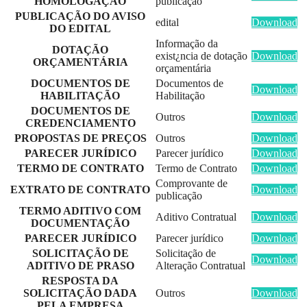
HOMOLOGAÇÃO
publicação
PUBLICAÇÃO DO AVISO
edital
Download
DO EDITAL
Informação da
DOTAÇÃO
exist¿ncia de dotação
Download
ORÇAMENTÁRIA
orçamentária
DOCUMENTOS DE
Documentos de
Download
HABILITAÇÃO
Habilitação
DOCUMENTOS DE
Outros
Download
CREDENCIAMENTO
PROPOSTAS DE PREÇOS
Outros
Download
PARECER JURÍDICO
Parecer jurídico
Download
TERMO DE CONTRATO
Termo de Contrato
Download
Comprovante de
EXTRATO DE CONTRATO
Download
publicação
TERMO ADITIVO COM
Aditivo Contratual
Download
DOCUMENTAÇÃO
PARECER JURÍDICO
Parecer jurídico
Download
SOLICITAÇÃO DE
Solicitação de
Download
ADITIVO DE PRASO
Alteração Contratual
RESPOSTA DA
SOLICITAÇÃO DADA
Outros
Download
PELA EMPRESA