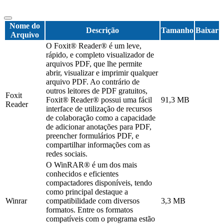
Nome do
Descrição
Tamanho
Baixar
Arquivo
O Foxit® Reader® é um leve,
rápido, e completo visualizador de
arquivos PDF, que lhe permite
abrir, visualizar e imprimir qualquer
arquivo PDF. Ao contrário de
outros leitores de PDF gratuitos,
Foxit
Foxit® Reader® possui uma fácil
91,3 MB
Reader
interface de utilização de recursos
de colaboração como a capacidade
de adicionar anotações para PDF,
preencher formulários PDF, e
compartilhar informações com as
redes sociais.
O WinRAR® é um dos mais
conhecidos e eficientes
compactadores disponíveis, tendo
como principal destaque a
Winrar
compatibilidade com diversos
3,3 MB
formatos. Entre os formatos
compatíveis com o programa estão