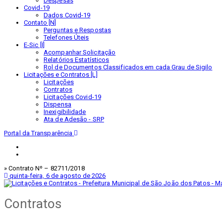
Despesas
Covid-19
Dados Covid-19
Contato [N]
Perguntas e Respostas
Telefones Úteis
E-Sic [I]
Acompanhar Solicitação
Relatórios Estatísticos
Rol de Documentos Classificados em cada Grau de Sigilo
Licitações e Contratos [L]
Licitações
Contratos
Licitações Covid-19
Dispensa
Inexigibilidade
Ata de Adesão - SRP
Portal da Transparência
» Contrato Nº – 82711/2018
quinta-feira, 6 de agosto de 2026
Contratos