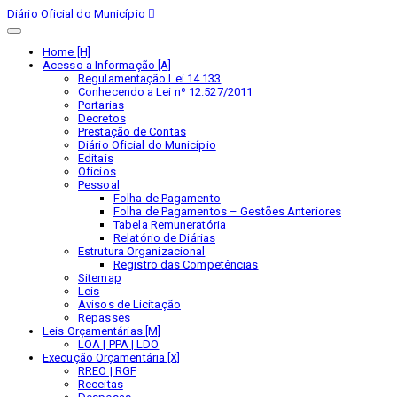
Diário Oficial do Município
Home [H]
Acesso a Informação [A]
Regulamentação Lei 14.133
Conhecendo a Lei nº 12.527/2011
Portarias
Decretos
Prestação de Contas
Diário Oficial do Município
Editais
Ofícios
Pessoal
Folha de Pagamento
Folha de Pagamentos – Gestões Anteriores
Tabela Remuneratória
Relatório de Diárias
Estrutura Organizacional
Registro das Competências
Sitemap
Leis
Avisos de Licitação
Repasses
Leis Orçamentárias [M]
LOA | PPA | LDO
Execução Orçamentária [X]
RREO | RGF
Receitas