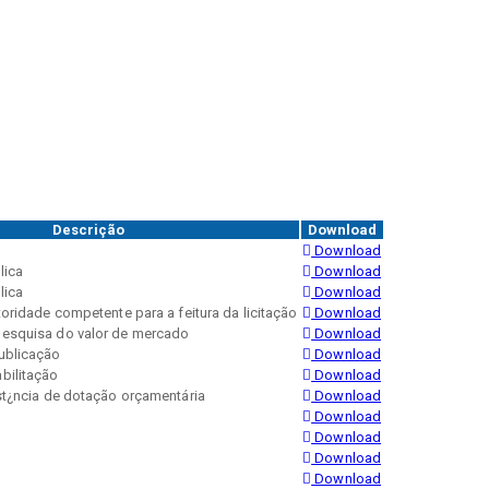
Descrição
Download
Download
lica
Download
lica
Download
oridade competente para a feitura da licitação
Download
esquisa do valor de mercado
Download
ublicação
Download
bilitação
Download
st¿ncia de dotação orçamentária
Download
Download
Download
Download
Download