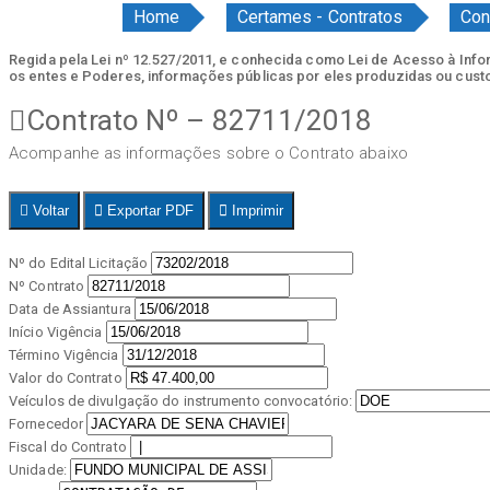
Home
Certames - Contratos
Con
Regida pela Lei nº 12.527/2011, e conhecida como Lei de Acesso à Inform
os entes e Poderes, informações públicas por eles produzidas ou cust
Contrato Nº – 82711/2018
Acompanhe as informações sobre o Contrato abaixo
Voltar
Exportar PDF
Imprimir
Nº do Edital Licitação
Nº Contrato
Data de Assiantura
Início Vigência
Término Vigência
Valor do Contrato
Veículos de divulgação do instrumento convocatório:
Fornecedor
Fiscal do Contrato
Unidade: