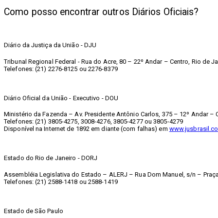
Como posso encontrar outros Diários Oficiais?
Diário da Justiça da União - DJU
Tribunal Regional Federal - Rua do Acre, 80 – 22º Andar – Centro, Rio de Ja
Telefones: (21) 2276-8125 ou 2276-8379
Diário Oficial da União - Executivo - DOU
Ministério da Fazenda – Av. Presidente Antônio Carlos, 375 – 12º Andar – C
Telefones: (21) 3805-4275, 3008-4276, 3805-4277 ou 3805-4279
Disponível na Internet de 1892 em diante (com falhas) em
www.jusbrasil.co
Estado do Rio de Janeiro - DORJ
Assembléia Legislativa do Estado – ALERJ – Rua Dom Manuel, s/n – Praça 
Telefones: (21) 2588-1418 ou 2588-1419
Estado de São Paulo