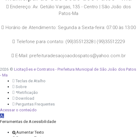
Endereço: Av. Getúlio Vargas, 135 - Centro | São João dos
Patos-Ma
Horário de Atendimento: Segunda a Sexta-feira: 07:00 às 13:00
Telefone para contato: (99)35512328 | (99)35512229
E-Mail: prefeituradesaojoaodospatos@yahoo.com.br
2026 ©
Licitações e Contratos - Prefeitura Municipal de São João dos Patos
- Ma
Teclas de Atalho
Sobre
*Retificação
Download
Perguntas Frequentes
Acessar o conteúdo
Abrir a barra de ferramentas
Ferramentas de Acessibilidade
Aumentar Texto