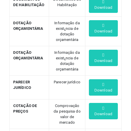
DE HABILITAÇÃO
Habilitação
Download
DOTAÇÃO
Informação da
ORÇAMENTÁRIA
exist¿ncia de
Download
dotação
orçamentária
DOTAÇÃO
Informação da
ORÇAMENTÁRIA
exist¿ncia de
Download
dotação
orçamentária
PARECER
Parecer jurídico
JURÍDICO
Download
COTAÇÃO DE
Comprovação
PREÇOS
da pesquisa do
Download
valor de
mercado