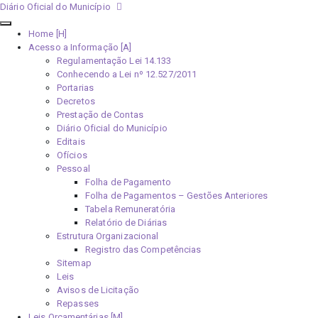
Diário Oficial do Município
Home [H]
Acesso a Informação [A]
Regulamentação Lei 14.133
Conhecendo a Lei nº 12.527/2011
Portarias
Decretos
Prestação de Contas
Diário Oficial do Município
Editais
Ofícios
Pessoal
Folha de Pagamento
Folha de Pagamentos – Gestões Anteriores
Tabela Remuneratória
Relatório de Diárias
Estrutura Organizacional
Registro das Competências
Sitemap
Leis
Avisos de Licitação
Repasses
Leis Orçamentárias [M]