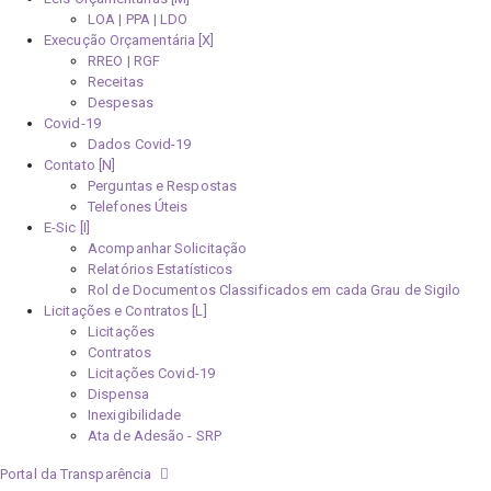
LOA | PPA | LDO
Execução Orçamentária [X]
RREO | RGF
Receitas
Despesas
Covid-19
Dados Covid-19
Contato [N]
Perguntas e Respostas
Telefones Úteis
E-Sic [I]
Acompanhar Solicitação
Relatórios Estatísticos
Rol de Documentos Classificados em cada Grau de Sigilo
Licitações e Contratos [L]
Licitações
Contratos
Licitações Covid-19
Dispensa
Inexigibilidade
Ata de Adesão - SRP
Portal da Transparência