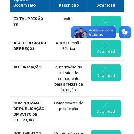
Documento
Descrição
Download
EDITAL PREGÃO
edital
38
Download
ATA DE REGISTRO
Ata da Sessão
DE PREÇOS
Pública
Download
AUTORIZAÇÃO
Autorização da
autoridade
Download
competente
para a feitura da
licitação
COMPROVANTE
Comprovante de
DE PUBLICAÇÃO
publicação
Download
DP AVISO DE
LICITAÇÃO
DOCUMENTOS
Documentos de