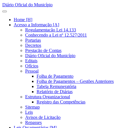
Diário Oficial do Município
Home [H]
Acesso a Informação [A]
Regulamentação Lei 14.133
Conhecendo a Lei nº 12.527/2011
Portarias
Decretos
Prestação de Contas
Diário Oficial do Município
Editais
Ofícios
Pessoal
Folha de Pagamento
Folha de Pagamentos – Gestões Anteriores
Tabela Remuneratória
Relatório de Diárias
Estrutura Organizacional
Registro das Competências
Sitemap
Leis
Avisos de Licitação
Repasses
Leis Orçamentárias [M]