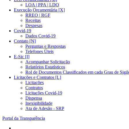
LOA | PPA | LDO
Execução Orçamentária [X]
RREO | RGF
Receitas
Despesas
Covid-19
Dados Covid-19
Contato [N]
Perguntas e Respostas
Telefones Úteis
E-Sic [I]
Acompanhar Solicitação
Relatórios Estatísticos
Rol de Documentos Classificados em cada Grau de Sigil
Licitações e Contratos [L]
Licitações
Contratos
Licitações Covid-19
Dispensa
Inexigibilidade
Ata de Adesão - SRP
Portal da Transparência