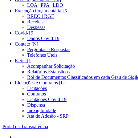
LOA | PPA | LDO
Execução Orçamentária [X]
RREO | RGF
Receitas
Despesas
Covid-19
Dados Covid-19
Contato [N]
Perguntas e Respostas
Telefones Úteis
E-Sic [I]
Acompanhar Solicitação
Relatórios Estatísticos
Rol de Documentos Classificados em cada Grau de Sigil
Licitações e Contratos [L]
Licitações
Contratos
Licitações Covid-19
Dispensa
Inexigibilidade
Ata de Adesão - SRP
Portal da Transparência