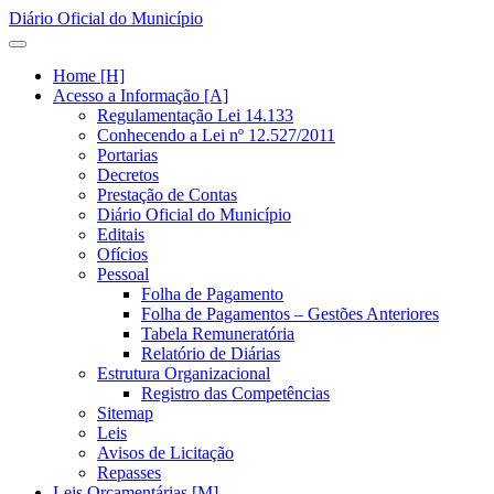
Diário Oficial do Município
Home [H]
Acesso a Informação [A]
Regulamentação Lei 14.133
Conhecendo a Lei nº 12.527/2011
Portarias
Decretos
Prestação de Contas
Diário Oficial do Município
Editais
Ofícios
Pessoal
Folha de Pagamento
Folha de Pagamentos – Gestões Anteriores
Tabela Remuneratória
Relatório de Diárias
Estrutura Organizacional
Registro das Competências
Sitemap
Leis
Avisos de Licitação
Repasses
Leis Orçamentárias [M]