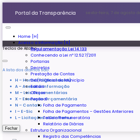
Portal da Transparência
sexta-feira, 7 de agosto 
Home [H]
Acesso a Informação [A]
Teclas de Atalho
Regulamentação Lei 14.133
Conhecendo a Lei nº 12.527/2011
Portarias
Decretos
A lista dos atalhos são:
Prestação de Contas
H – Home (Página Inicial)
Diário Oficial do Município
A – Acesse à Informação
Editais
M – Leis Orçamentárias
Ofícios
X – Execução Orçamentária
Pessoal
N – Contato
Folha de Pagamento
I – E-Sic
Folha de Pagamentos – Gestões Anteriores
L – Licitações e Contratos
Tabela Remuneratória
Relatório de Diárias
Fechar
Estrutura Organizacional
Registro das Competências