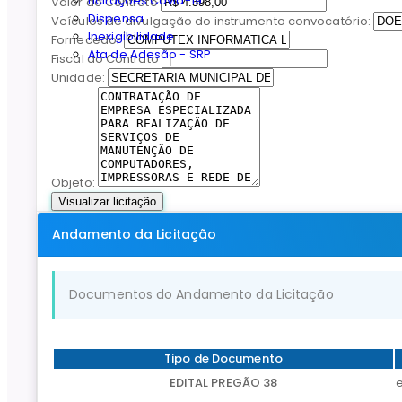
Licitações Covid-19
Valor do Contrato
Dispensa
Veículos de divulgação do instrumento convocatório:
Inexigibilidade
Fornecedor
Ata de Adesão - SRP
Fiscal do Contrato
Unidade:
Objeto:
Visualizar licitação
Andamento da Licitação
Documentos do Andamento da Licitação
Tipo de Documento
EDITAL PREGÃO 38
e