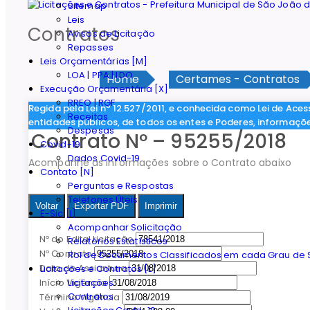
Sitemap
Leis
Contratos
Avisos de Licitação
Repasses
Leis Orçamentárias [M]
LOA | PPA | LDO
Home
Certames - Contratos
Execução Orçamentária [X]
RREO | RGF
Regida pela Lei nº 12.527/2011, e conhecida como Lei de Aces
Receitas
entidades públicos, de todos os entes e Poderes, informaçõ
Despesas
Contrato Nº – 95255/2018
Covid-19
Dados Covid-19
Acompanhe as informações sobre o Contrato abaixo
Contato [N]
Perguntas e Respostas
Telefones Úteis
Voltar
Exportar PDF
Imprimir
E-Sic [I]
Acompanhar Solicitação
Nº do Edital Licitação
Relatórios Estatísticos
Nº Contrato
Rol de Documentos Classificados em cada Grau de S
Data de Assiantura
Licitações e Contratos [L]
Licitações
Início Vigência
Contratos
Término Vigência