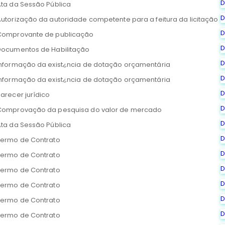
D
Ata da Sessão Pública
D
utorização da autoridade competente para a feitura da licitação
D
Comprovante de publicação
D
Documentos de Habilitação
D
Informação da exist¿ncia de dotação orçamentária
D
Informação da exist¿ncia de dotação orçamentária
D
arecer jurídico
D
Comprovação da pesquisa do valor de mercado
D
Ata da Sessão Pública
D
Termo de Contrato
D
Termo de Contrato
D
Termo de Contrato
D
Termo de Contrato
D
Termo de Contrato
D
Termo de Contrato