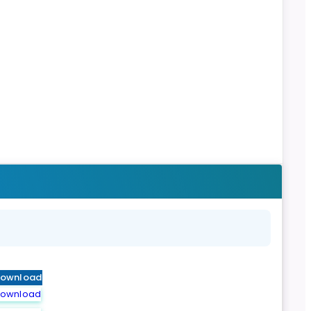
ownload
ownload