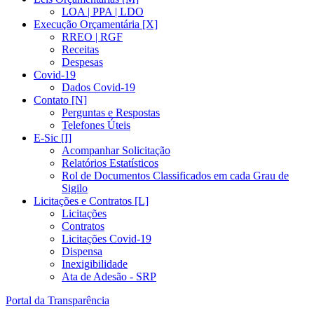
LOA | PPA | LDO
Execução Orçamentária [X]
RREO | RGF
Receitas
Despesas
Covid-19
Dados Covid-19
Contato [N]
Perguntas e Respostas
Telefones Úteis
E-Sic [I]
Acompanhar Solicitação
Relatórios Estatísticos
Rol de Documentos Classificados em cada Grau de
Sigilo
Licitações e Contratos [L]
Licitações
Contratos
Licitações Covid-19
Dispensa
Inexigibilidade
Ata de Adesão - SRP
Portal da Transparência