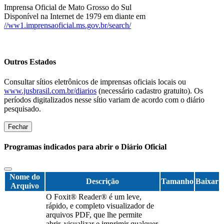
Imprensa Oficial de Mato Grosso do Sul
Disponível na Internet de 1979 em diante em
//ww1.imprensaoficial.ms.gov.br/search/
Outros Estados
Consultar sítios eletrônicos de imprensas oficiais locais ou
www.jusbrasil.com.br/diarios
(necessário cadastro gratuito). Os
períodos digitalizados nesse sítio variam de acordo com o diário
pesquisado.
Fechar
Programas indicados para abrir o Diário Oficial
Nome do
Descrição
Tamanho
Baixar
Arquivo
O Foxit® Reader® é um leve,
rápido, e completo visualizador de
arquivos PDF, que lhe permite
abrir, visualizar e imprimir qualquer