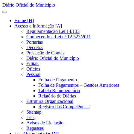
Diário Oficial do Município
Home [H]
Acesso a Informação [A]
Regulamentação Lei 14.133
Conhecendo a Lei nº 12.527/2011
Portarias
Decretos
Prestação de Contas
Diário Oficial do Município
Editais
Ofícios
Pessoal
Folha de Pagamento
Folha de Pagamentos – Gestões Anteriores
Tabela Remuneratória
Relatório de Diárias
Estrutura Organizacional
Registro das Competências
Sitemap
Leis
Avisos de Licitação
Repasses
Leis Orçamentárias [M]