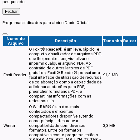
pesquisado.
Fechar
Programas indicados para abrir o Diário Oficial
Nome do
Descrição
Tamanho
Baixar
Arquivo
O Foxit® Reader® é um leve, rápido, e
completo visualizador de arquivos PDF,
que lhe permite abrir, visualizar e
imprimir qualquer arquivo PDF. Ao
contrário de outros leitores de PDF
gratuitos, Foxit® Reader® possui uma
Foxit Reader
91,3 MB
fácil interface de utilização de recursos
de colaboração como a capacidade de
adicionar anotações para PDF,
preencher formulários PDF, e
compartilhar informações com as
redes sociais.
O WinRAR® é um dos mais
conhecidos e eficientes
compactadores disponíveis, tendo
como principal destaque a
Winrar
compatibilidade com diversos
3,3 MB
formatos. Entre os formatos
compatíveis com o programa estão o
ZIP, RAR, ACE, BZ2, JAR, LZH, 7Z, TAR e