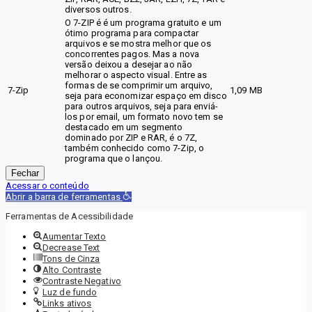
diversos outros.
O 7-ZIP é é um programa gratuito e um
ótimo programa para compactar
arquivos e se mostra melhor que os
concorrentes pagos. Mas a nova
versão deixou a desejar ao não
melhorar o aspecto visual. Entre as
formas de se comprimir um arquivo,
7-Zip
1,09 MB
seja para economizar espaço em disco
para outros arquivos, seja para enviá-
los por email, um formato novo tem se
destacado em um segmento
dominado por ZIP e RAR, é o 7Z,
também conhecido como 7-Zip, o
programa que o lançou.
Fechar
Acessar o conteúdo
Abrir a barra de ferramentas
Ferramentas de Acessibilidade
Aumentar Texto
Decrease Text
Tons de Cinza
Alto Contraste
Contraste Negativo
Luz de fundo
Links ativos