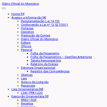
Diário Oficial do Município
Home [H]
Acesso a Informação [A]
Regulamentação Lei 14.133
Conhecendo a Lei nº 12.527/2011
Portarias
Decretos
Prestação de Contas
Diário Oficial do Município
Editais
Ofícios
Pessoal
Folha de Pagamento
Folha de Pagamentos – Gestões Anteriores
Tabela Remuneratória
Relatório de Diárias
Estrutura Organizacional
Registro das Competências
Sitemap
Leis
Avisos de Licitação
Repasses
Leis Orçamentárias [M]
LOA | PPA | LDO
Execução Orçamentária [X]
RREO | RGF
Receitas