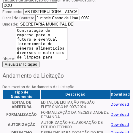
Veículos de divulgação do instrumento convocatório:
Fornecedor
Fiscal do Contrato
Unidade:
Objeto:
Visualizar licitação
Andamento da Licitação
Documentos do Andamento da Licitação
Tipo de
Descrição
Download
Documento
EDITAL DE
EDITAL DE LICITAÇÃO PREGÃO
Download
ABERTURA
ELETRÔNICO Nº 007/2024
FORMALIZAÇÃO DA NECESSIDADE DE
FORMALIZAÇÃO
Download
DEMANDA
AUTORIZAÇÃO + ELABORAÇÃO DE
AUTORIZAÇÃO
Download
ESTUDO TÉCNICO
DESPACHO
DESPACHO PARA COTAÇÃO DO ETP
Download