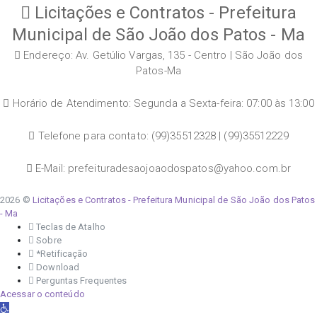
Licitações e Contratos - Prefeitura
Municipal de São João dos Patos - Ma
Endereço: Av. Getúlio Vargas, 135 - Centro | São João dos
Patos-Ma
Horário de Atendimento: Segunda a Sexta-feira: 07:00 às 13:00
Telefone para contato: (99)35512328 | (99)35512229
E-Mail: prefeituradesaojoaodospatos@yahoo.com.br
2026 ©
Licitações e Contratos - Prefeitura Municipal de São João dos Patos
- Ma
Teclas de Atalho
Sobre
*Retificação
Download
Perguntas Frequentes
Acessar o conteúdo
Abrir a barra de ferramentas