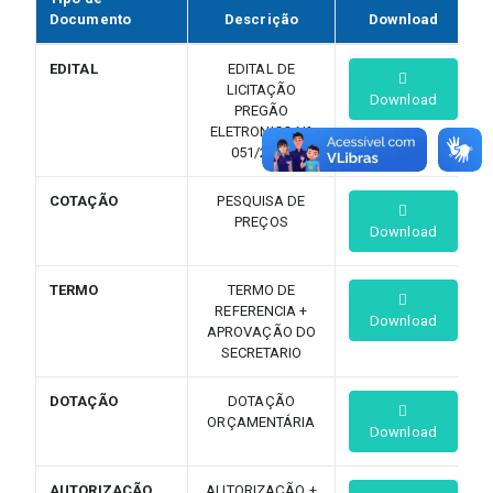
Documento
Descrição
Download
EDITAL
EDITAL DE
LICITAÇÃO
Download
PREGÃO
ELETRONICO Nº
051/2022
COTAÇÃO
PESQUISA DE
PREÇOS
Download
TERMO
TERMO DE
REFERENCIA +
Download
APROVAÇÃO DO
SECRETARIO
DOTAÇÃO
DOTAÇÃO
ORÇAMENTÁRIA
Download
AUTORIZAÇÃO
AUTORIZAÇÃO +