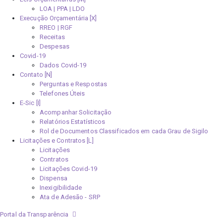
LOA | PPA | LDO
Execução Orçamentária [X]
RREO | RGF
Receitas
Despesas
Covid-19
Dados Covid-19
Contato [N]
Perguntas e Respostas
Telefones Úteis
E-Sic [I]
Acompanhar Solicitação
Relatórios Estatísticos
Rol de Documentos Classificados em cada Grau de Sigilo
Licitações e Contratos [L]
Licitações
Contratos
Licitações Covid-19
Dispensa
Inexigibilidade
Ata de Adesão - SRP
Portal da Transparência