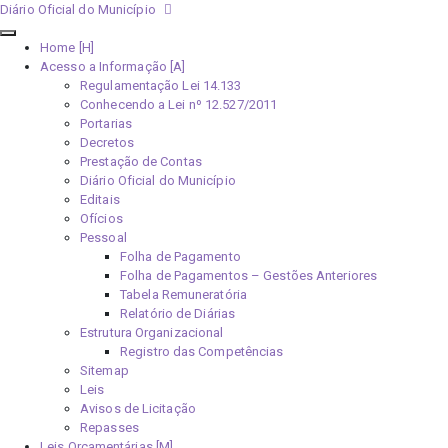
Diário Oficial do Município
Home [H]
Acesso a Informação [A]
Regulamentação Lei 14.133
Conhecendo a Lei nº 12.527/2011
Portarias
Decretos
Prestação de Contas
Diário Oficial do Município
Editais
Ofícios
Pessoal
Folha de Pagamento
Folha de Pagamentos – Gestões Anteriores
Tabela Remuneratória
Relatório de Diárias
Estrutura Organizacional
Registro das Competências
Sitemap
Leis
Avisos de Licitação
Repasses
Leis Orçamentárias [M]