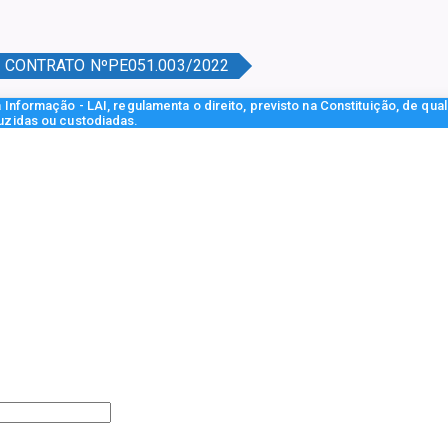
CONTRATO NºPE051.003/2022
Informação - LAI, regulamenta o direito, previsto na Constituição, de qua
uzidas ou custodiadas.