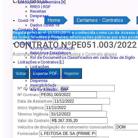
Contratos
Execução Orçamentária [X]
RREO | RGF
Receitas
Despesas
Home
Certames - Contratos
Covid-19
Dados Covid-19
Contato [N]
Regida pela Lei nº 12.527/2011, e conhecida como Lei de Acesso à 
Perguntas e Respostas
de todos os entes e Poderes, informações públicas por eles prod
Telefones Úteis
CONTRATO NºPE051.003/2022
E-Sic [I]
Acompanhar Solicitação
Relatórios Estatísticos
Acompanhe as informações sobre o Contrato abaixo
Rol de Documentos Classificados em cada Grau de Sigilo
Licitações e Contratos [L]
Licitações
Contratos
Voltar
Exportar PDF
Imprimir
Licitações Covid-19
Dispensa
Inexigibilidade
Nº do Edital Licitação
Ata de Adesão - SRP
Nº Contrato
Data de Assiantura
Início Vigência
Término Vigência
Valor do Contrato
Veículos de divulgação do instrumento convocatório:
Fornecedor