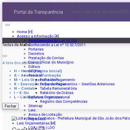
Portal da Transparência
quinta-feira, 6 de agosto de 2026
Home [H]
Acesso a Informação [A]
Regulamentação Lei 14.133
Conhecendo a Lei nº 12.527/2011
Teclas de Atalho
Portarias
Decretos
Prestação de Contas
Diário Oficial do Município
A lista dos atalhos são:
Editais
H – Home (Página Inicial)
Ofícios
A – Acesse à Informação
Pessoal
M – Leis Orçamentárias
Folha de Pagamento
X – Execução Orçamentária
Folha de Pagamentos – Gestões Anteriores
N – Contato
Tabela Remuneratória
I – E-Sic
Relatório de Diárias
L – Licitações e Contratos
Estrutura Organizacional
Registro das Competências
Sitemap
Fechar
Leis
Avisos de Licitação
Repasses
Leis Orçamentárias [M]
LOA | PPA | LDO