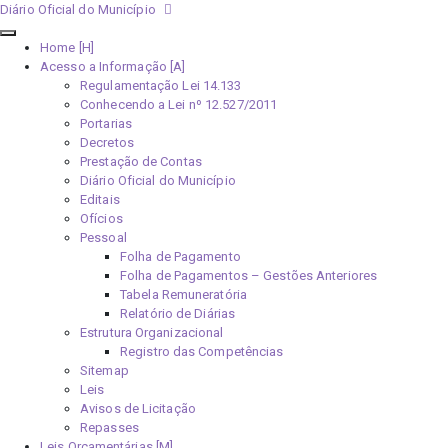
Diário Oficial do Município
Home [H]
Acesso a Informação [A]
Regulamentação Lei 14.133
Conhecendo a Lei nº 12.527/2011
Portarias
Decretos
Prestação de Contas
Diário Oficial do Município
Editais
Ofícios
Pessoal
Folha de Pagamento
Folha de Pagamentos – Gestões Anteriores
Tabela Remuneratória
Relatório de Diárias
Estrutura Organizacional
Registro das Competências
Sitemap
Leis
Avisos de Licitação
Repasses
Leis Orçamentárias [M]