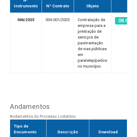
Nº
Instrumento
Nº Contrato
Objeto
006/2023
006.001/2023
Contratação de
08.672.
empresa para a
prestação de
serviços de
pavimentação
de vias públicas
em
paralelepípedos
no município.
Andamentos
Andamentos do Processo Licitatório
Tipo de
Documento
Descrição
Download