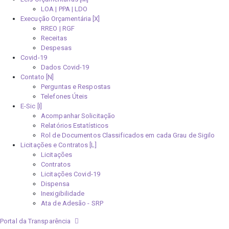
LOA | PPA | LDO
Execução Orçamentária [X]
RREO | RGF
Receitas
Despesas
Covid-19
Dados Covid-19
Contato [N]
Perguntas e Respostas
Telefones Úteis
E-Sic [I]
Acompanhar Solicitação
Relatórios Estatísticos
Rol de Documentos Classificados em cada Grau de Sigilo
Licitações e Contratos [L]
Licitações
Contratos
Licitações Covid-19
Dispensa
Inexigibilidade
Ata de Adesão - SRP
Portal da Transparência