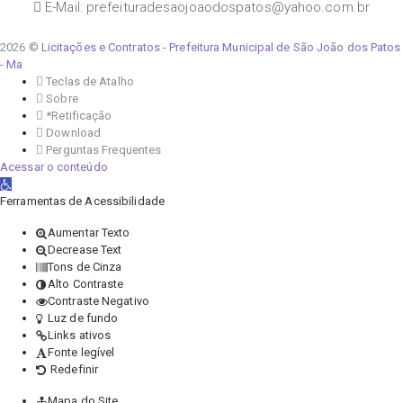
E-Mail: prefeituradesaojoaodospatos@yahoo.com.br
2026 ©
Licitações e Contratos - Prefeitura Municipal de São João dos Patos
- Ma
Teclas de Atalho
Sobre
*Retificação
Download
Perguntas Frequentes
Acessar o conteúdo
Abrir a barra de ferramentas
Ferramentas de Acessibilidade
Aumentar Texto
Decrease Text
Tons de Cinza
Alto Contraste
Contraste Negativo
Luz de fundo
Links ativos
Fonte legível
Redefinir
Mapa do Site